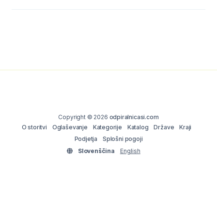
Copyright © 2026
odpiralnicasi.com
O storitvi
Oglaševanje
Kategorije
Katalog
Države
Kraji
Podjetja
Splošni pogoji
Slovenščina
English