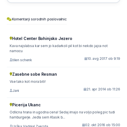
Komentarji sorodnih poslovalnic
Hotel Center Bohinjsko Jezero
Kava najslabsa kar sem jo kadarkoli pil kot bi nekdo jajca not
namocu
10. avg 2017 ob 9:19
tilen schenk
Zasebne sobe Resman
Vse tako kot mora biti!
21. apr 2014 ob 11:26
Jani
Picerija Ukanc
Odlicna hrana in ugodna cena! Sedaj imajo na voljo poleg pic tudi
hamburgerje. Jedla sem Klasik b...
02. okt 2016 ob 15:00
Urška Vadnjal Zvezda