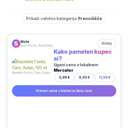
Prikaži celotno kategorijo
Prenočišče
Sivix
Bohinj
Real Prices. Real Data
Kako pameten kupec
si?
Ugani ceno v lokalnem
Mercator
Repelent Family Care, Autan, 100 ml
5,99 €
8,99 €
11,99 €
Preveri cene v bližini na Sivix.com