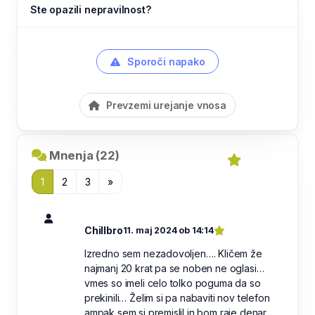
Ste opazili nepravilnost?
Sporoči napako
Prevzemi urejanje vnosa
Mnenja (22)
1
2
3
»
Chillbro
11. maj 2024 ob 14:14
Izredno sem nezadovoljen…. Kličem že
najmanj 20 krat pa se noben ne oglasi…
vmes so imeli celo tolko poguma da so
prekinili… Želim si pa nabaviti nov telefon
ampak sem si premislil in bom raje denar