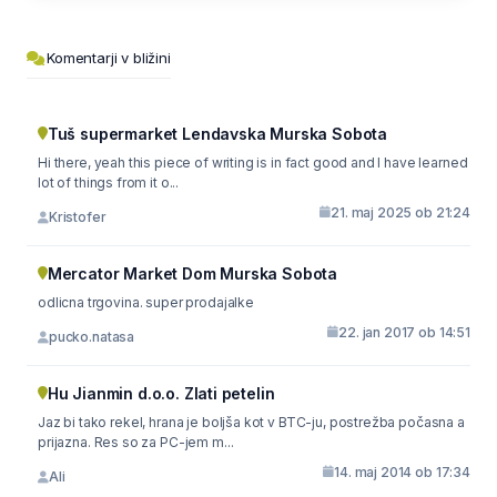
Komentarji v bližini
Tuš supermarket Lendavska Murska Sobota
Hi there, yeah this piece of writing is in fact good and I have learned
lot of things from it o...
21. maj 2025 ob 21:24
Kristofer
Mercator Market Dom Murska Sobota
odlicna trgovina. super prodajalke
22. jan 2017 ob 14:51
pucko.natasa
Hu Jianmin d.o.o. Zlati petelin
Jaz bi tako rekel, hrana je boljša kot v BTC-ju, postrežba počasna a
prijazna. Res so za PC-jem m...
14. maj 2014 ob 17:34
Ali