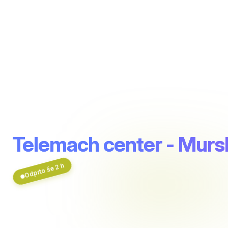
Telemach center - Murs
Odprto še 2 h