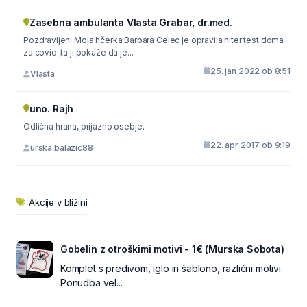
Zasebna ambulanta Vlasta Grabar, dr.med.
Pozdravljeni Moja hčerka Barbara Celec je opravila hiter test doma
za covid ,ta ji pokaže da je...
25. jan 2022 ob 8:51
Vlasta
uno. Rajh
Odlična hrana, prijazno osebje.
22. apr 2017 ob 9:19
urska.balazic88
Akcije v bližini
Gobelin z otroškimi motivi - 1€ (Murska Sobota)
Komplet s predivom, iglo in šablono, različni motivi.
Ponudba vel...