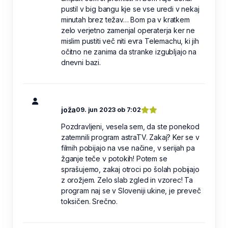
pustil v big bangu kje se vse uredi v nekaj
minutah brez težav… Bom pa v kratkem
zelo verjetno zamenjal operaterja ker ne
mislim pustiti več niti evra Telemachu, ki jih
očitno ne zanima da stranke izgubljajo na
dnevni bazi.
joža
09. jun 2023 ob 7:02
Pozdravljeni, vesela sem, da ste ponekod
zatemnili program astraTV. Zakaj? Ker se v
filmih pobijajo na vse načine, v serijah pa
žganje teče v potokih! Potem se
sprašujemo, zakaj otroci po šolah pobijajo
z orožjem. Zelo slab zgled in vzorec! Ta
program naj se v Sloveniji ukine, je preveč
toksičen. Srečno.