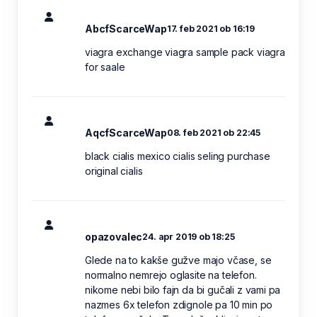
AbcfScarceWap
17. feb 2021 ob 16:19
viagra exchange viagra sample pack viagra
for saale
AqcfScarceWap
08. feb 2021 ob 22:45
black cialis mexico cialis seling purchase
original cialis
opazovalec
24. apr 2019 ob 18:25
Glede na to kakše gužve majo včase, se
normalno nemrejo oglasite na telefon.
nikome nebi bilo fajn da bi gučali z vami pa
nazmes 6x telefon zdignole pa 10 min po