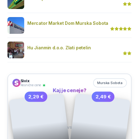
Mercator Market Dom Murska Sobota
Hu Jianmin d.o.o. Zlati petelin
Sivix
Murska Sobota
Resnične cene
Kaj je ceneje?
2,49 €
2,29 €
VS