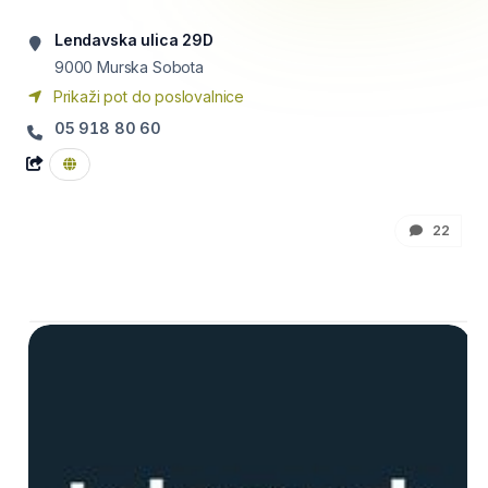
Lendavska ulica 29D
9000
Murska Sobota
Prikaži pot do poslovalnice
05 918 80 60
22