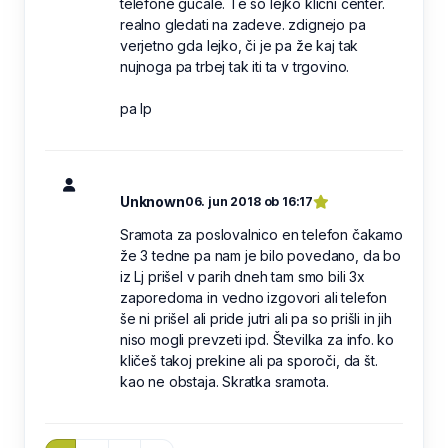
telefone gučale. Te so lejko klicni center.
realno gledati na zadeve. zdignejo pa
verjetno gda lejko, či je pa že kaj tak
nujnoga pa trbej tak iti ta v trgovino.
pa lp
Unknown
06. jun 2018 ob 16:17
Sramota za poslovalnico en telefon čakamo
že 3 tedne pa nam je bilo povedano, da bo
iz Lj prišel v parih dneh tam smo bili 3x
zaporedoma in vedno izgovori ali telefon
še ni prišel ali pride jutri ali pa so prišli in jih
niso mogli prevzeti ipd. Številka za info. ko
kličeš takoj prekine ali pa sporoči, da št.
kao ne obstaja. Skratka sramota.