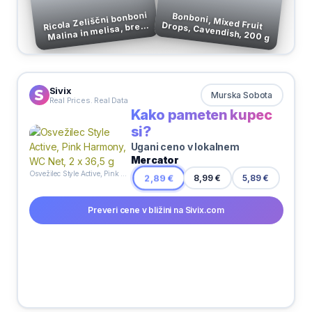
Ricola Zeliščni bonboni
Bonboni, Mixed Fruit
Drops, Cavendish, 200 g
Malina in melisa, brez
sladkorja, 75 g
Sivix
Murska Sobota
Real Prices. Real Data
Kako pameten kupec
si?
Ugani ceno v lokalnem
Mercator
Osvežilec Style Active, Pink Harmony, WC Net, 2 x 36,5 g
5,89 €
2,89 €
8,99 €
Preveri cene v bližini na Sivix.com