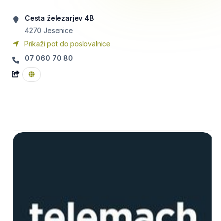
Cesta železarjev 4B
4270
Jesenice
Prikaži pot do poslovalnice
07 060 70 80