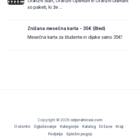
Oranžni Start, Oranžni Optimum in Oranžni Diamant
so paketi, ki že ...
Znižana mesečna karta - 35€ (Bled)
Mesečna karta za študente in dijake samo 35€!
Copyright © 2026
odpiralnicasi.com
O storitvi
Oglaševanje
Kategorije
Katalog
Države
Kraji
Podjetja
Splošni pogoji