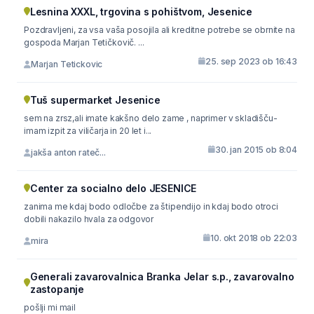
Lesnina XXXL, trgovina s pohištvom, Jesenice
Pozdravljeni, za vsa vaša posojila ali kreditne potrebe se obrnite na
gospoda Marjan Tetičkovič. ...
25. sep 2023 ob 16:43
Marjan Tetickovic
Tuš supermarket Jesenice
sem na zrsz,ali imate kakšno delo zame , naprimer v skladišču-
imam izpit za viličarja in 20 let i...
30. jan 2015 ob 8:04
jakša anton rateč...
Center za socialno delo JESENICE
zanima me kdaj bodo odločbe za štipendijo in kdaj bodo otroci
dobili nakazilo hvala za odgovor
10. okt 2018 ob 22:03
mira
Generali zavarovalnica Branka Jelar s.p., zavarovalno
zastopanje
pošlji mi mail