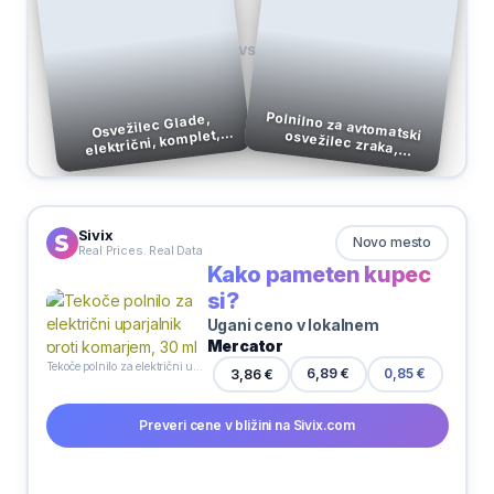
VS
Polnilno za avtomatski osvežilec zraka, Relaxing Zen, Glade, 269
Osvežilec Glade,
električni, komplet,
Relaxing Zen, 20 ml
ml
Sivix
Novo mesto
Real Prices. Real Data
Kako pameten kupec
si?
Ugani ceno v lokalnem
Mercator
Tekoče polnilo za električni uparjalnik proti komarjem, 30 ml
3,86 €
6,89 €
0,85 €
Preveri cene v bližini na Sivix.com