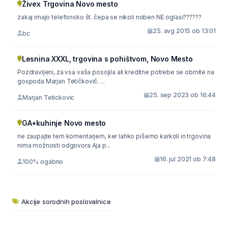
Živex Trgovina Novo mesto
zakaj imajo telefonsko št. čepa se nikoli noben NE oglasi??????
25. avg 2015 ob 13:01
bc
Lesnina XXXL, trgovina s pohištvom, Novo Mesto
Pozdravljeni, za vsa vaša posojila ali kreditne potrebe se obrnite na
gospoda Marjan Tetičkovič. ...
25. sep 2023 ob 16:44
Marjan Tetickovic
GA+kuhinje Novo mesto
ne zaupajte tem komentarjem, ker lahko pišemo karkoli in trgovina
nima možnosti odgovora Aja p...
16. jul 2021 ob 7:48
100% ogabno
Akcije sorodnih poslovalnice