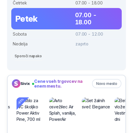
Četrtek
07.00 - 18.00
07.00 -
Petek
18.00
Sobota
07.00 - 12.00
Nedelja
zaprto
Sporoči napako
Cene vseh trgovcev na
Sivix
Novo mesto
enem mestu.
-31%