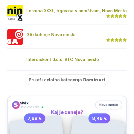
Lesnina XXXL, trgovina s pohištvom, Novo Mesto
GA+kuhinje Novo mesto
Interdiskont d.o.o. BTC Novo mesto
Prikaži celotno kategorijo
Dom in vrt
Sivix
Novo mesto
Resnične cene
Kaj je ceneje?
8,49 €
7,69 €