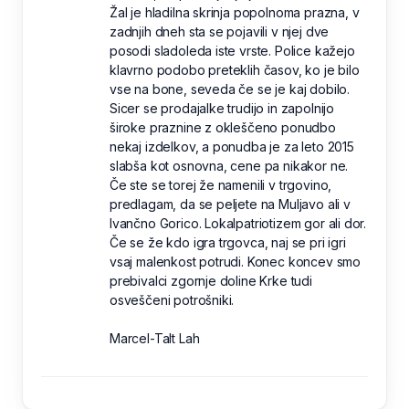
Žal je hladilna skrinja popolnoma prazna, v
zadnjih dneh sta se pojavili v njej dve
posodi sladoleda iste vrste. Police kažejo
klavrno podobo preteklih časov, ko je bilo
vse na bone, seveda če se je kaj dobilo.
Sicer se prodajalke trudijo in zapolnijo
široke praznine z okleščeno ponudbo
nekaj izdelkov, a ponudba je za leto 2015
slabša kot osnovna, cene pa nikakor ne.
Če ste se torej že namenili v trgovino,
predlagam, da se peljete na Muljavo ali v
Ivančno Gorico. Lokalpatriotizem gor ali dor.
Če se že kdo igra trgovca, naj se pri igri
vsaj malenkost potrudi. Konec koncev smo
prebivalci zgornje doline Krke tudi
osveščeni potrošniki.
Marcel-Talt Lah