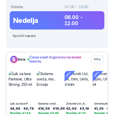
Sobota
07.00 - 16.00
08.00 -
Nedelja
12.00
Sporoči napako
Cene vseh trgovcev na enem
Sivix
Krka
mestu.
-30%
-30%
Lak za lase Pantene, Ultra Strong, 250 ml
Solarna sveča, mix, Ecosija
Zvezek Ucl, A4, črtni, Uefa, 4 listni
Univerzalno lepilo, Uhu, 35 ml
€4,95
–
€6,79
€16,59
–
€19,99
€2,09
–
€3,19
€1,39
–
€3,10
€
Razlika: €1,84
Razlika: €3,40
Razlika: €1,10
Razlika: €1,71
R