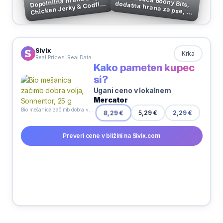
Dopolnilna hrana za pse
Poslastica Boony Bits,
dodatna hrana za pse, 55
Chicken Jerky & Codfish
Sandwiches, 100 g
g
Sivix
Krka
Real Prices. Real Data
Kako pameten kupec
si?
Ugani ceno v lokalnem
Mercator
Bio mešanica začimb dobra volja, Sonnentor, 25 g
2,29 €
8,29 €
5,29 €
Preveri cene v bližini na Sivix.com