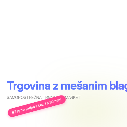
Trgovina z mešanim bla
SAMOPOSTREŽNA TRGOVINA
,
MARKET
Zaprto (odpira čez 1 h 30 min)