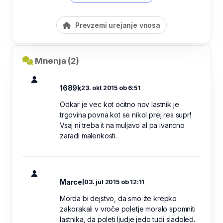
Prevzemi urejanje vnosa
Mnenja (2)
1689k
23. okt 2015 ob 6:51
Odkar je vec kot ocitno nov lastnik je
trgovina povna kot se nikol prej res supr!
Vsaj ni treba it na muljavo al pa ivancno
zaradi malenkosti.
Marcel
03. jul 2015 ob 12:11
Morda bi dejstvo, da smo že krepko
zakorakali v vroče poletje moralo spomniti
lastnika, da poleti ljudje jedo tudi sladoled.