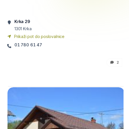
Krka 29
1301
Krka
Prikaži pot do poslovalnice
01 780 61 47
2