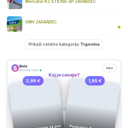
Mercator KZ STIČNA-SP ZAGRADEC
OMV ZAGRADEC
Prikaži celotno kategorijo
Trgovina
Sivix
Krka
Resnične cene
Kaj je ceneje?
1,85 €
2,99 €
VS