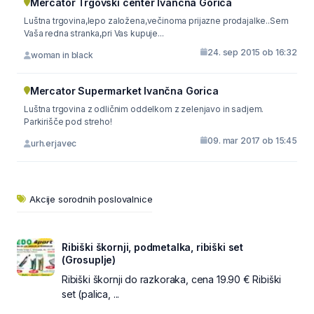
Mercator Trgovski center Ivančna Gorica
Luštna trgovina,lepo založena,večinoma prijazne prodajalke..Sem
Vaša redna stranka,pri Vas kupuje...
24. sep 2015 ob 16:32
woman in black
Mercator Supermarket Ivančna Gorica
Luštna trgovina z odličnim oddelkom z zelenjavo in sadjem.
Parkirišče pod streho!
09. mar 2017 ob 15:45
urh.erjavec
Akcije sorodnih poslovalnice
Ribiški škornji, podmetalka, ribiški set
(Grosuplje)
Ribiški škornji do razkoraka, cena 19.90 € Ribiški
set (palica, ...