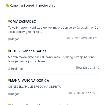
Komentarji sorodnih poslovalnic
OMV ZAGRADEC
Ta veliki lopovi. Najdražje gorivo ima preden se zviša ostalim on že
1 dan prej dvigne!! Nikoli ...
07. mar 2022 ob 17:15
Marjan
HOFER Ivančna Gorica
Me zanima da niste nasli slucajno karticu stalnog bivanje na stlno
bivanje na ime jusic sulejman
02. jun ob 12:40
Sulejman
MANA IVANČNA GORICA
OB NEDELJAH JJE TRGOVINA ODPRTA
02. jul 2017 ob 13:05
marjan