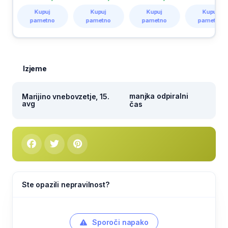
Kupuj
Kupuj
Kupuj
Kupuj
pametno
pametno
pametno
pametno
Izjeme
manjka odpiralni
Marijino vnebovzetje, 15.
avg
čas
Ste opazili nepravilnost?
Sporoči napako