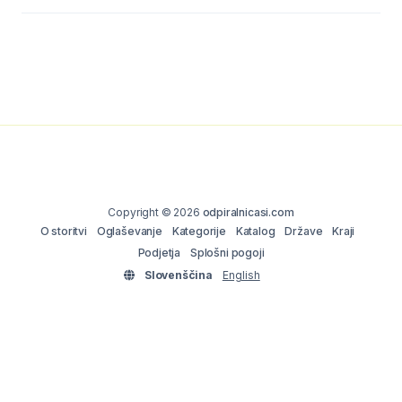
Copyright © 2026
odpiralnicasi.com
O storitvi
Oglaševanje
Kategorije
Katalog
Države
Kraji
Podjetja
Splošni pogoji
Slovenščina
English