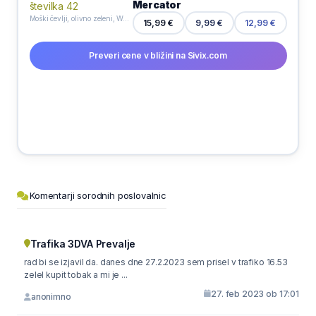
Mercator
Moški čevlji, olivno zeleni, Walkmaxx, številka 42
9,99 €
15,99 €
12,99 €
Preveri cene v bližini na Sivix.com
Komentarji sorodnih poslovalnic
Trafika 3DVA Prevalje
rad bi se izjavil da. danes dne 27.2.2023 sem prisel v trafiko 16.53
zelel kupit tobak a mi je ...
27. feb 2023 ob 17:01
anonimno