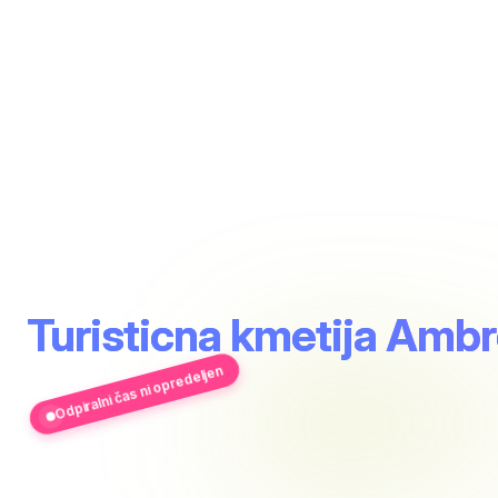
Turisticna kmetija Amb
Odpiralni čas ni opredeljen