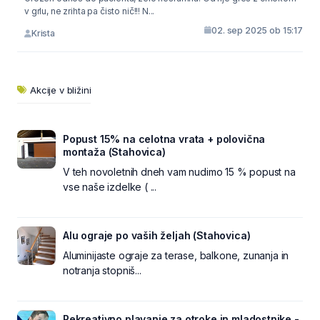
v grlu, ne zrihta pa čisto nič!!! N...
02. sep 2025 ob 15:17
Krista
Akcije v bližini
Popust 15% na celotna vrata + polovična
montaža (Stahovica)
V teh novoletnih dneh vam nudimo 15 % popust na
vse naše izdelke ( ...
Alu ograje po vaših željah (Stahovica)
Aluminijaste ograje za terase, balkone, zunanja in
notranja stopniš...
Rekreativno plavanje za otroke in mladostnike -