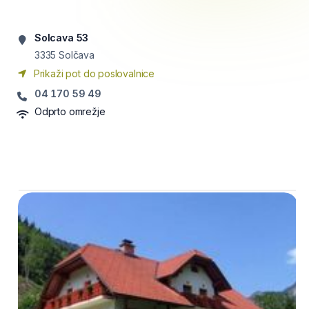
Solcava 53
3335
Solčava
Prikaži pot do poslovalnice
04 170 59 49
Odprto omrežje