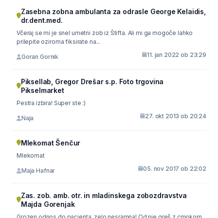
Zasebna zobna ambulanta za odrasle George Kelaidis,
dr.dent.med.
Včeraj se mi je snel umetni zob iz Štifta. Ali mi ga mogoče lahko
prilepite oziroma fiksirate na...
11. jan 2022 ob 23:29
Goran Gornik
Piksellab, Gregor Drešar s.p. Foto trgovina
Pikselmarket
Pestra izbira! Super ste :)
27. okt 2013 ob 20:24
Naja
Mlekomat Šenčur
Mlekomat
05. nov 2017 ob 22:02
Maja Hafnar
Zas. zob. amb. otr. in mladinskega zobozdravstva
Majda Gorenjak
Grozen odnos do pacienta, zelo nesramna! Od nje greš z cmokom