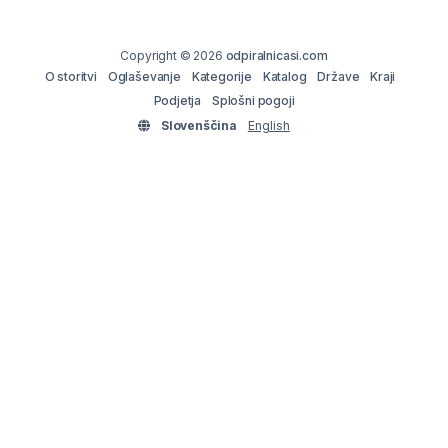
Copyright © 2026
odpiralnicasi.com
O storitvi
Oglaševanje
Kategorije
Katalog
Države
Kraji
Podjetja
Splošni pogoji
Slovenščina
English