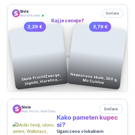
Sivix
Solčava
Resnične cene
Kaj je ceneje?
3,79 €
2,29 €
VS
Skuta FruchtZwerge,
jagoda, marelica,
Nepasirana skuta, 500 g, Mu Cuisine
banana, manj sladka, 6 x
50 g
Sivix
Solčava
Real Prices. Real Data
Kako pameten kupec
si?
Ugani ceno v lokalnem