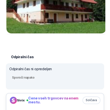
Odpiralni čas
Odpiralni čas ni opredeljen
Sporoči napako
Cene vseh trgovcev na enem
Sivix
Solčava
mestu.