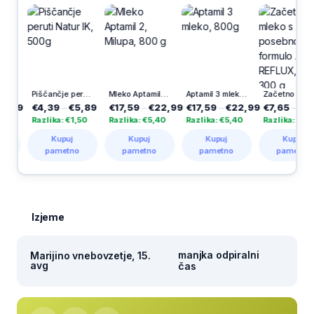
Piščančje peruti Natur IK, 500g
Mleko Aptamil 2, Milupa, 800 g
Aptamil 3 mleko, 800g
Začetno mleko s posebno formulo ANTI REFLUX, 0 m+, 300 g
€4,39
–
€5,89
€17,59
–
€22,99
€17,59
–
€22,99
€7,65
–
€12,99
Razlika: €1,50
Razlika: €5,40
Razlika: €5,40
Razlika: €5,34
Kupuj
Kupuj
Kupuj
Kupuj
pametno
pametno
pametno
pametno
Izjeme
manjka odpiralni
Marijino vnebovzetje, 15.
avg
čas