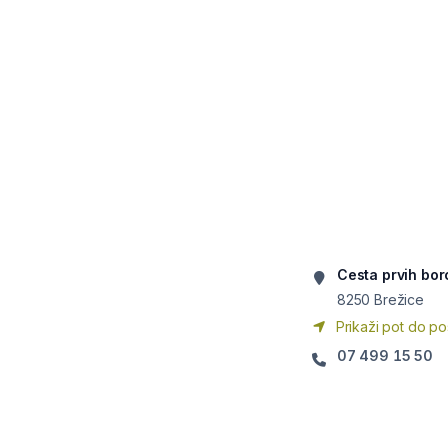
Cesta prvih bo
8250
Brežice
Prikaži pot do po
07 499 15 50