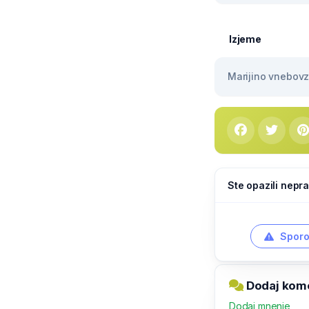
Izjeme
Marijino vnebovze
Ste opazili nepra
Sporo
Dodaj kome
Dodaj mnenje