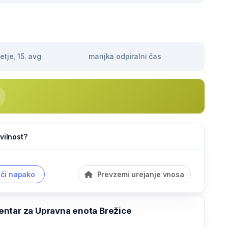
tje, 15. avg
manjka odpiralni čas
vilnost?
či napako
Prevzemi urejanje vnosa
ntar za Upravna enota Brežice