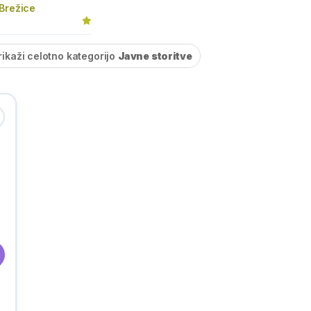
Brežice
rikaži celotno kategorijo
Javne storitve