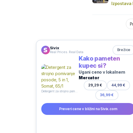
Izpostava 
P
Sivix
Brežice
Real Prices. Real Data
Kako pameten
kupec si?
Ugani ceno v lokalnem
Mercator
29,29 €
44,99 €
Detergent za strojno pomivanje posode, 5 in 1, Somat, 65/1
36,99 €
Preveri cene v bližini na Sivix.com