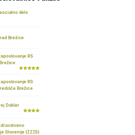
socialno delo
rad Brežice
zaposlovanje RS
Brežice
zaposlovanje RS
redišče Brežice
ej Dokler
zdravstveno
e Slovenije (ZZZS)