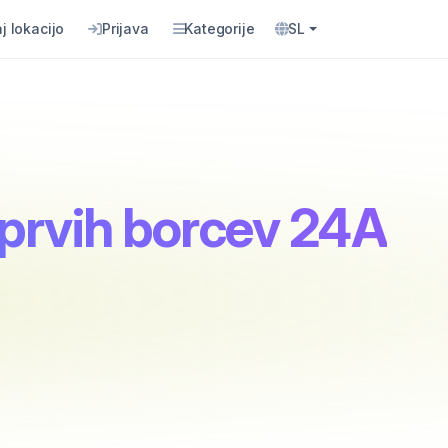
j lokacijo
Prijava
Kategorije
SL
 prvih borcev 24A