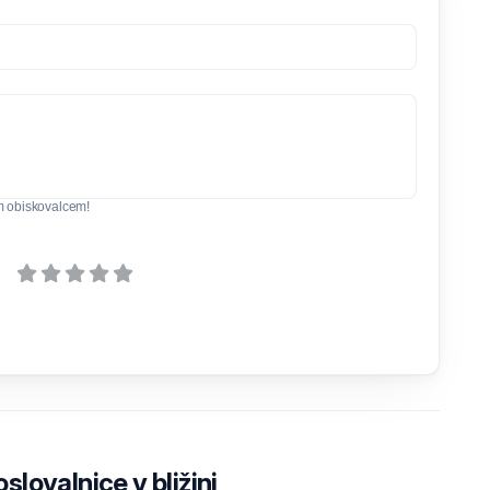
m obiskovalcem!
lovalnice v bližini