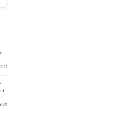
o
10:41
e
 9:30