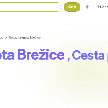
Doda
Išči
ice
Upravna enota Brežice
ta Brežice
, Cesta