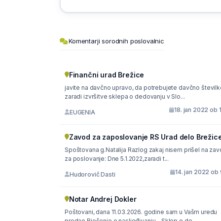
Komentarji sorodnih poslovalnic
Finančni urad Brežice
javite na davčno upravo, da potrebujete davčno številk
zaradi izvršitve sklepa o dedovanju v Slo...
18. jan 2022 ob 
EUGENIA
Zavod za zaposlovanje RS Urad delo Brežic
Spoštovana g.Natalija Razlog zakaj nisem prišel na zavod
za poslovanje: Dne 5.1.2022,zaradi t...
14. jan 2022 ob
Hudorovič Dasti
Notar Andrej Dokler
Poštovani, dana 11.03.2026. godine sam u Vašm uredu
predao Rješenje o nasljeđivanju - Sklep o de...