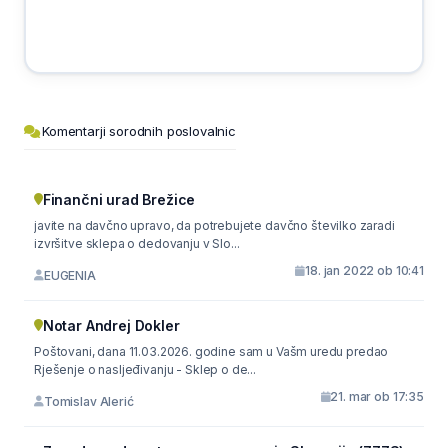
Komentarji sorodnih poslovalnic
Finančni urad Brežice
javite na davčno upravo, da potrebujete davčno številko zaradi
izvršitve sklepa o dedovanju v Slo...
18. jan 2022 ob 10:41
EUGENIA
Notar Andrej Dokler
Poštovani, dana 11.03.2026. godine sam u Vašm uredu predao
Rješenje o nasljeđivanju - Sklep o de...
21. mar ob 17:35
Tomislav Alerić