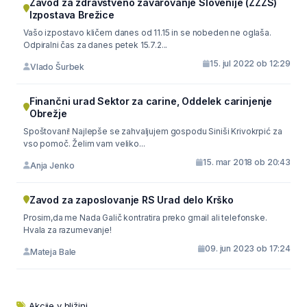
Zavod za zdravstveno zavarovanje Slovenije (ZZZS)
Izpostava Brežice
Vašo izpostavo kličem danes od 11.15 in se nobeden ne oglaša.
Odpiralni čas za danes petek 15.7.2...
15. jul 2022 ob 12:29
Vlado Šurbek
Finančni urad Sektor za carine, Oddelek carinjenje
Obrežje
Spoštovani! Najlepše se zahvaljujem gospodu Siniši Krivokrpić za
vso pomoč. Želim vam veliko...
15. mar 2018 ob 20:43
Anja Jenko
Zavod za zaposlovanje RS Urad delo Krško
Prosim,da me Nada Galič kontratira preko gmail ali telefonske.
Hvala za razumevanje!
09. jun 2023 ob 17:24
Mateja Bale
Akcije v bližini