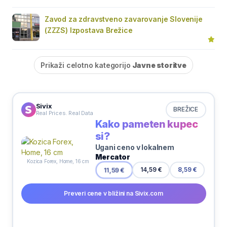
Zavod za zdravstveno zavarovanje Slovenije
(ZZZS) Izpostava Brežice
Prikaži celotno kategorijo
Javne storitve
Sivix
BREŽICE
Real Prices. Real Data
Kako pameten kupec
si?
Ugani ceno v lokalnem
Mercator
Kozica Forex, Home, 16 cm
14,59 €
11,59 €
8,59 €
Preveri cene v bližini na Sivix.com