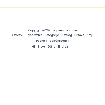
Copyright © 2026
odpiralnicasi.com
O storitvi
Oglaševanje
Kategorije
Katalog
Države
Kraji
Podjetja
Splošni pogoji
Slovenščina
English