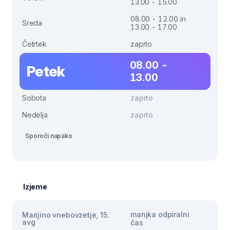
13.00 - 15.00
08.00 - 12.00 in
Sreda
13.00 - 17.00
Četrtek
zaprto
08.00 -
Petek
13.00
Sobota
zaprto
Nedelja
zaprto
Sporoči napako
Izjeme
manjka odpiralni
Marijino vnebovzetje, 15.
avg
čas