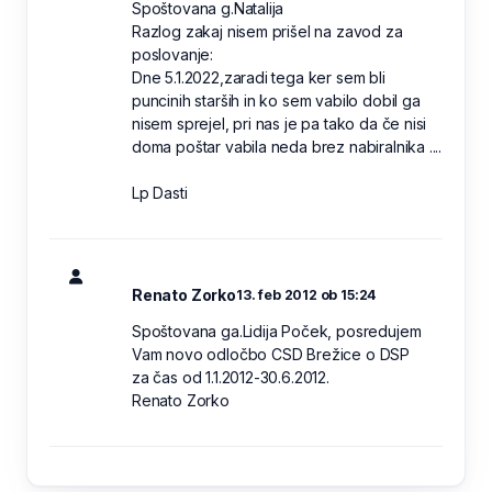
Spoštovana g.Natalija
Razlog zakaj nisem prišel na zavod za
poslovanje:
Dne 5.1.2022,zaradi tega ker sem bli
puncinih starših in ko sem vabilo dobil ga
nisem sprejel, pri nas je pa tako da če nisi
doma poštar vabila neda brez nabiralnika ....
Lp Dasti
Renato Zorko
13. feb 2012 ob 15:24
Spoštovana ga.Lidija Poček, posredujem
Vam novo odločbo CSD Brežice o DSP
za čas od 1.1.2012-30.6.2012.
Renato Zorko