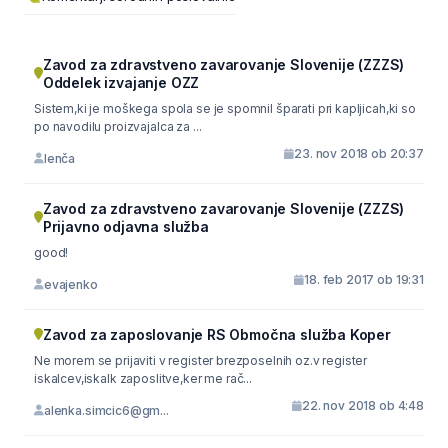
Zavod za zdravstveno zavarovanje Slovenije (ZZZS)
Oddelek izvajanje OZZ
Sistem,ki je moškega spola se je spomnil šparati pri kapljicah,ki so
po navodilu proizvajalca za ...
23. nov 2018 ob 20:37
lenča
Zavod za zdravstveno zavarovanje Slovenije (ZZZS)
Prijavno odjavna služba
good!
18. feb 2017 ob 19:31
evajenko
Zavod za zaposlovanje RS Območna služba Koper
Ne morem se prijaviti v register brezposelnih oz.v register
iskalcev,iskalk zaposlitve,ker me rač...
22. nov 2018 ob 4:48
alenka.simcic6@gm...