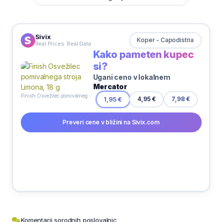
Sivix
Koper - Capodistria
Real Prices. Real Data
Kako pameten kupec
si?
Ugani ceno v lokalnem
Mercator
Finish Osvežilec pomivalnega stroja Limona, 18 g
4,95 €
1,95 €
7,98 €
Preveri cene v bližini na Sivix.com
Komentarji sorodnih poslovalnic