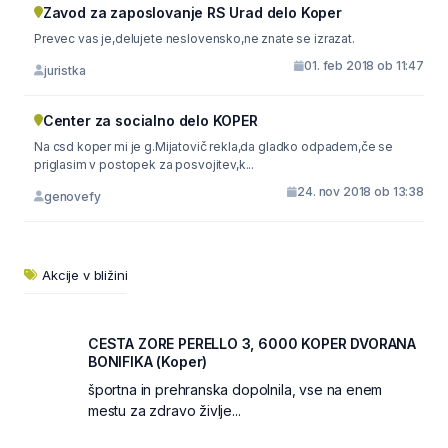
Zavod za zaposlovanje RS Urad delo Koper
Prevec vas je,delujete neslovensko,ne znate se izrazat.
01. feb 2018 ob 11:47
juristka
Center za socialno delo KOPER
Na csd koper mi je g.Mijatovič rekla,da gladko odpadem,če se
priglasim v postopek za posvojitev,k...
24. nov 2018 ob 13:38
genovefy
Akcije v bližini
CESTA ZORE PERELLO 3, 6000 KOPER DVORANA
BONIFIKA (Koper)
športna in prehranska dopolnila, vse na enem
mestu za zdravo življe...