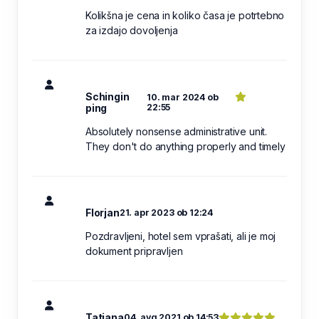
Kolikšna je cena in koliko časa je potrtebno
za izdajo dovoljenja
Schingin
10. mar 2024 ob
ping
22:55
Absolutely nonsense administrative unit.
They don't do anything properly and timely
Florjan
21. apr 2023 ob 12:24
Pozdravljeni, hotel sem vprašati, ali je moj
dokument pripravljen
Tatjana
04. avg 2021 ob 14:53