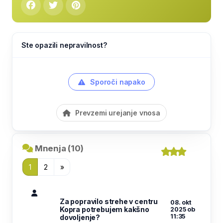
Ste opazili nepravilnost?
Sporoči napako
Prevzemi urejanje vnosa
Mnenja (10)
1
2
»
Za popravilo strehe v centru
08. okt
Kopra potrebujem kakšno
2025 ob
11:35
dovoljenje?