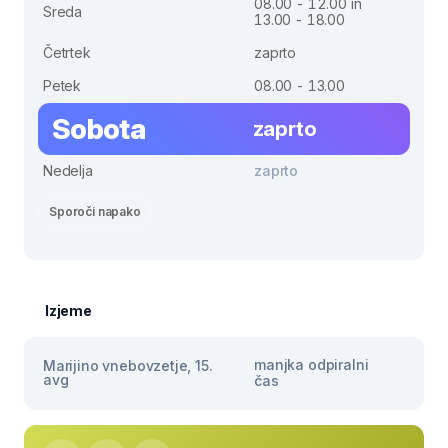
08.00 - 12.00 in
Sreda
13.00 - 18.00
Četrtek
zaprto
Petek
08.00 - 13.00
Sobota
zaprto
Nedelja
zaprto
Sporoči napako
Izjeme
manjka odpiralni
Marijino vnebovzetje, 15.
avg
čas