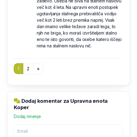
zadevo. Oseba ne biva na stalnem naslovu
več kot 4 leta. Na upravni enoti postopek
ugotavljanja stalnega prebivališča vodijo
več kot 2 leti brez premika naprej. Vsak
dan imamo velike težave zaradi tega, to
njih ne briga, ko moraš izvršiteljem stalno
eno te isto govoriti, da osebe katero iščejo
nima na stalnem naslovu nič.
1
2
»
Dodaj komentar za Upravna enota
Koper
Dodaj mnenje