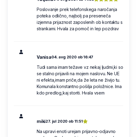
Poslovanje prek telefonskega naročanja
poteka odlično, najbolj pa preseneča
izjemna prijaznost zaposlenih ob kontaktu s
strankami. Hvala za pomoč in lep pozdrav
Vanisa
04. avg 2020 ob 16:47
Tudi sama imam težave vz nekaj ljudmi,ki so
se stalno prijavili na mojem naslovu. Ne UE
ni efekta,imam priče,da že leta ne živijo tu.
Komunala konstantno pošilja položnice. Ima
kdo predlog,kaj storiti. Hvala vsem
miki
27. jul 2020 ob 11:51
Na upravi enoti urejam prijavno-odjavno