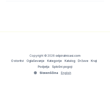
Copyright © 2026
odpiralnicasi.com
O storitvi
Oglaševanje
Kategorije
Katalog
Države
Kraji
Podjetja
Splošni pogoji
Slovenščina
English