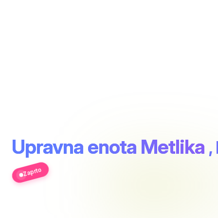
Upravna enota Metlika
,
Zaprto