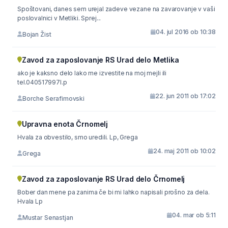
Spoštovani, danes sem urejal zadeve vezane na zavarovanje v vaši
poslovalnici v Metliki. Sprej...
04. jul 2016 ob 10:38
Bojan Žist
Zavod za zaposlovanje RS Urad delo Metlika
ako je kaksno delo lako me izvestite na moj mejli ili
tel.040517997l.p
22. jun 2011 ob 17:02
Borche Serafimovski
Upravna enota Črnomelj
Hvala za obvestilo, smo uredili. Lp, Grega
24. maj 2011 ob 10:02
Grega
Zavod za zaposlovanje RS Urad delo Črnomelj
Bober dan mene pa zanima če bi mi lahko napisali prošno za dela.
Hvala Lp
04. mar ob 5:11
Mustar Senastjan