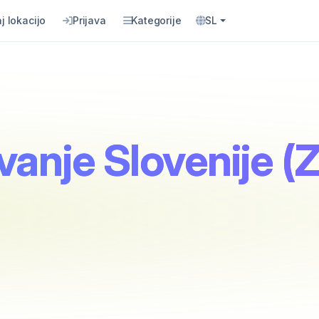
j lokacijo
Prijava
Kategorije
SL
anje Slovenije (