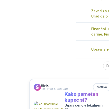
Zavod za 
Urad delo 
Finančni u
carine, Pi
Upravna e
P
Sivix
Metlika
Real Prices. Real Data
Kako pameten
kupec si?
Ugani ceno v lokalnem