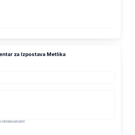
ntar za Izpostava Metlika
m obiskovalcem!