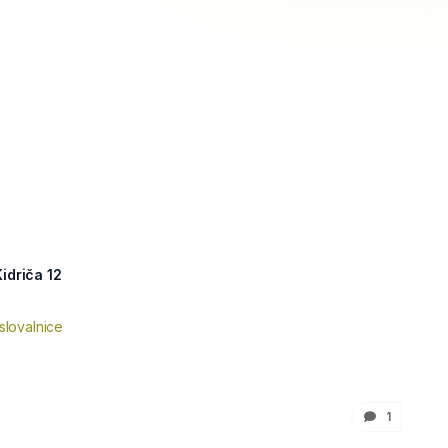
idriča 12
slovalnice
1