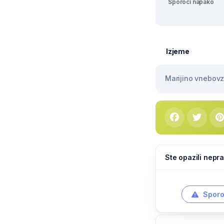
Sporoči napako
Izjeme
Marijino vnebovze
Ste opazili nepra
Sporo