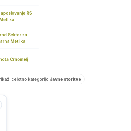
zaposlovanje RS
Metlika
rad Sektor za
sarna Metlika
nota Črnomelj
rikaži celotno kategorijo
Javne storitve