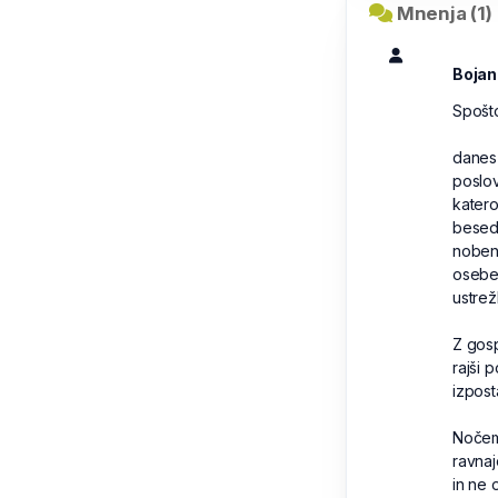
Mnenja (1)
Bojan
Spošt
danes
poslov
katero
besed
noben
osebe,
ustrež
Z gosp
rajši 
izpost
Nočem
ravnaj
in ne o