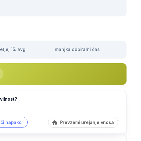
tje, 15. avg
manjka odpiralni čas
vilnost?
či napako
Prevzemi urejanje vnosa