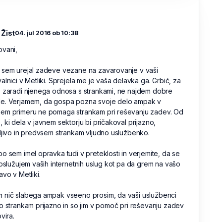
 Žist
04. jul 2016 ob 10:38
ovani,
 sem urejal zadeve vezane na zavarovanje v vaši
alnici v Metliki. Sprejela me je vaša delavka ga. Grbić, za
 zaradi njenega odnosa s strankami, ne najdem dobre
e. Verjamem, da gospa pozna svoje delo ampak v
em primeru ne pomaga strankam pri reševanju zadev. Od
 ki dela v javnem sektorju bi pričakoval prijazno,
ljivo in predvsem strankam vljudno uslužbenko.
o sem imel opravka tudi v preteklosti in verjemite, da se
poslužujem vaših internetnih uslug kot pa da grem na vašo
avo v Metliki.
 nič slabega ampak vseeno prosim, da vaši uslužbenci
o strankam prijazno in so jim v pomoč pri reševanju zadev
vira.