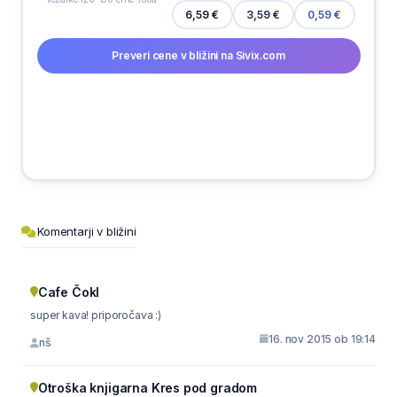
6,59 €
3,59 €
0,59 €
Preveri cene v bližini na Sivix.com
Komentarji v bližini
Cafe Čokl
super kava! priporočava :)
16. nov 2015 ob 19:14
nš
Otroška knjigarna Kres pod gradom