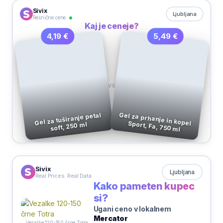
Sivix
Ljubljana
Resnične cene
Kaj je ceneje?
5,49 €
4,19 €
VS
Gel za tuširanje petal
Gel za prhanje in kopel Sport, Fa, 750 ml
soft, 250 ml
Sivix
Ljubljana
Real Prices. Real Data
Kako pameten kupec
si?
Ugani ceno v lokalnem
Mercator
Vezalke 120-150 črne Totra