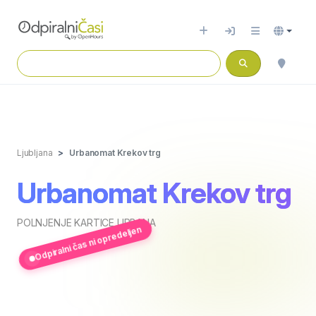
Ljubljana
Urbanomat Krekov trg
Urbanomat Krekov trg
POLNJENJE KARTICE URBANA
Odpiralni čas ni opredeljen