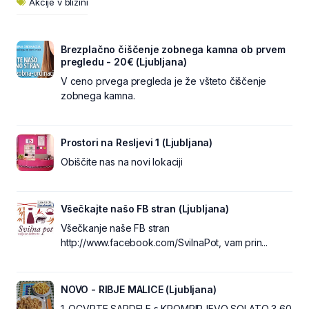
Akcije v bližini
Brezplačno čiščenje zobnega kamna ob prvem
pregledu - 20€ (Ljubljana)
V ceno prvega pregleda je že všteto čiščenje
zobnega kamna.
Prostori na Resljevi 1 (Ljubljana)
Obiščite nas na novi lokaciji
Všečkajte našo FB stran (Ljubljana)
Všečkanje naše FB stran
http://www.facebook.com/SvilnaPot, vam prin...
NOVO - RIBJE MALICE (Ljubljana)
1. OCVRTE SARDELE s KROMPIRJEVO SOLATO 3,60