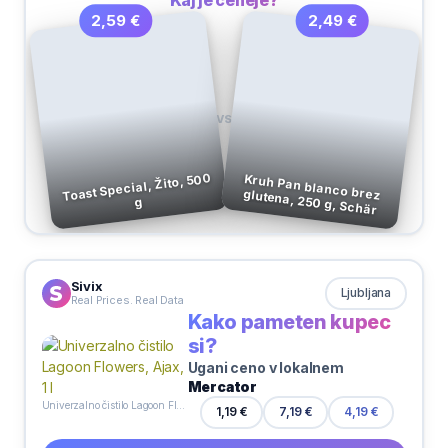
2,49 €
2,59 €
VS
Toast Special, Žito, 500
Kruh Pan blanco brez glutena, 250 g, Schär
g
Sivix
Ljubljana
Real Prices. Real Data
Kako pameten kupec
si?
Ugani ceno v lokalnem
Mercator
Univerzalno čistilo Lagoon Flowers, Ajax, 1 l
1,19 €
7,19 €
4,19 €