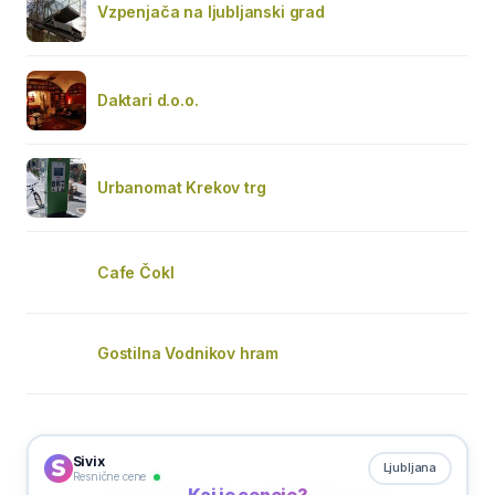
Vzpenjača na ljubljanski grad
Daktari d.o.o.
Urbanomat Krekov trg
Cafe Čokl
Gostilna Vodnikov hram
Sivix
Ljubljana
Resnične cene
Kaj je ceneje?