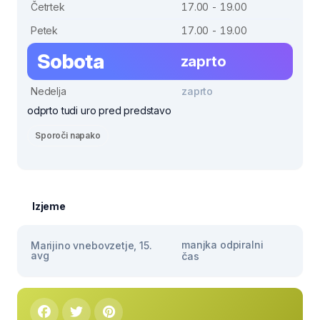
Četrtek
17.00 - 19.00
Petek
17.00 - 19.00
Sobota
zaprto
Nedelja
zaprto
odprto tudi uro pred predstavo
Sporoči napako
Izjeme
manjka odpiralni
Marijino vnebovzetje, 15.
avg
čas