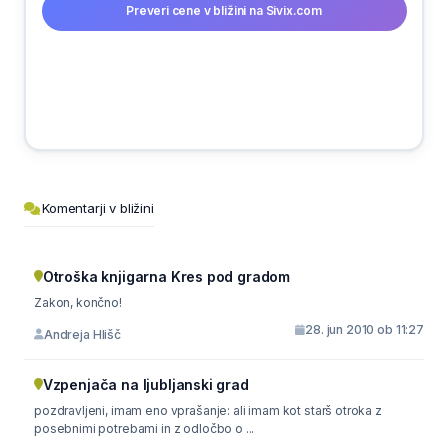
Preveri cene v bližini na Sivix.com
Komentarji v bližini
Otroška knjigarna Kres pod gradom
Zakon, končno!
28. jun 2010 ob 11:27
Andreja Hlišč
Vzpenjača na ljubljanski grad
pozdravljeni, imam eno vprašanje: ali imam kot starš otroka z
posebnimi potrebami in z odločbo o ...