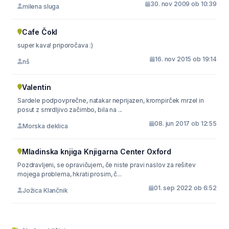
30. nov 2009 ob 10:39
milena sluga
Cafe Čokl
super kava! priporočava :)
16. nov 2015 ob 19:14
nš
Valentin
Sardele podpovprečne, natakar neprijazen, krompirček mrzel in
posut z smrdljivo začimbo, bila na ...
08. jun 2017 ob 12:55
Morska deklica
Mladinska knjiga Knjigarna Center Oxford
Pozdravljeni, se opravičujem, če niste pravi naslov za rešitev
mojega problema, hkrati prosim, č...
01. sep 2022 ob 6:52
Jožica Klančnik