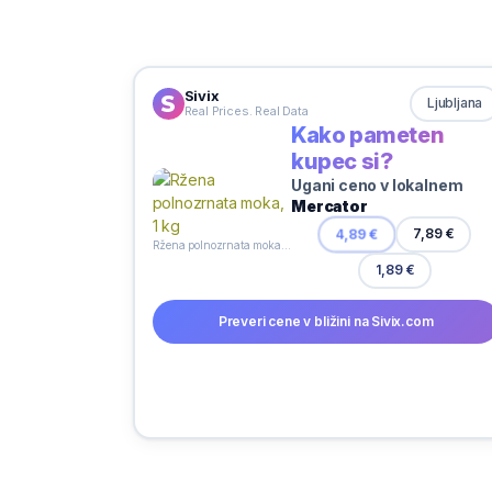
Sivix
Ljubljana
Real Prices. Real Data
Kako pameten
kupec si?
Ugani ceno v lokalnem
Mercator
4,89 €
7,89 €
Ržena polnozrnata moka, 1 kg
1,89 €
Preveri cene v bližini na Sivix.com