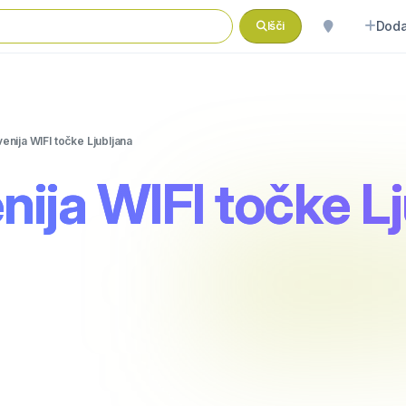
Doda
Išči
nija WIFI točke Ljubljana
ija WIFI točke Lj