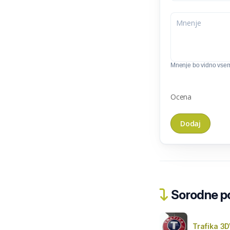
Mnenje bo vidno vse
Ocena
Sorodne pos
Trafika 3D