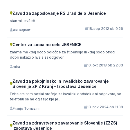
Zavod za zaposlovanje RS Urad delo Jesenice
stan mi je všeč
18. sep 2012 ob 9:26
Aki Rajhart
Center za socialno delo JESENICE
zanima me kdaj bodo odločbe za štipendijo in kdaj bodo otroci
dobili nakazilo hvala za odgovor
10. okt 2018 ob 22:03
mira
Zavod za pokojninsko in invalidsko zavarovanje
Slovenije ZPIZ Kranj - Izpostava Jesenice
Februara sem poslal prošnjo za invalicki dodatek a ni odgovora, po
telefonu se ne oglasijo kje je...
13. nov 2024 ob 11:38
Franjo Tomazini
Zavod za zdravstveno zavarovanje Slovenije (ZZZS)
Izpostava Jesenice