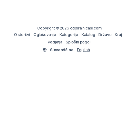
Copyright © 2026
odpiralnicasi.com
O storitvi
Oglaševanje
Kategorije
Katalog
Države
Kraji
Podjetja
Splošni pogoji
Slovenščina
English