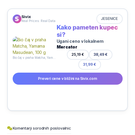
Sivix
JESENICE
Real Prices. Real Data
Kako pameten kupec
si?
Ugani ceno v lokalnem
Mercator
25,19 €
38,49 €
Bio čaj v praha Matcha, Yamama Masudean, 100 g
31,99 €
Preveri cene v bližini na Sivix.com
Komentarji sorodnih poslovalnic