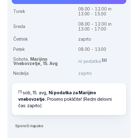
08.00 - 12.00 in
Torek
13.00 - 15.00
08.00 - 12.00 in
Sreda
13.00 - 17.00
Četrtek
zaprto
Petek
08.00 - 13.00
Sobota,
Marijino
[1]
ni podatka
Vnebovzetje, 15. Avg
Nedelja
zaprto
[1]
sob, 15. avg,
Ni podatka za Marijino
vnebovzetje.
Prosimo pokličite! (Redni delovni
čas: zaprto)
Sporoči napako