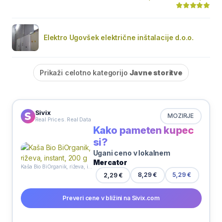
Elektro Ugovšek električne inštalacije d.o.o.
Prikaži celotno kategorijo
Javne storitve
Sivix
MOZIRJE
Real Prices. Real Data
Kako pameten kupec
si?
Ugani ceno v lokalnem
Mercator
Kaša Bio BiOrganik, riževa, instant, 200 g
8,29 €
2,29 €
5,29 €
Preveri cene v bližini na Sivix.com