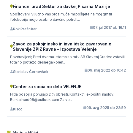
Finančni urad Sektor za davke, Pisarna Mozirje
Spoštovani! Vljudno vas prosim, če mi pošljete na moj gmail
fotokopijo mojo osebno davčno potrdil...
07. jul 2017 ob 16:11
Rok Prašnikar
Zavod za pokojninsko in invalidsko zavarovanje
Slovenije ZPIZ Ravne - Izpostava Velenje
Pozdravljeni; Pred dvema letoma so mi v SB Slovenj Gradec vstavili
totalno protezo desnega kolen...
09. maj 2022 ob 10:42
Stanislav Černevšek
Center za socialno delo VELENJE
Hitra posojila ponujajo 2 % obresti. Kontaktni e-poštni naslov:
Burktalnord08@outlook.com Za ve...
09. avg 2025 ob 23:59
Kisco
Akcije v bližini