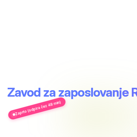
Zavod za zaposlovanje R
Zaprto (odpira čez 48 min)