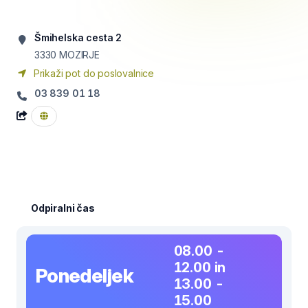
Šmihelska cesta 2
3330
MOZIRJE
Prikaži pot do poslovalnice
03 839 01 18
Odpiralni čas
08.00 -
12.00 in
Ponedeljek
13.00 -
15.00