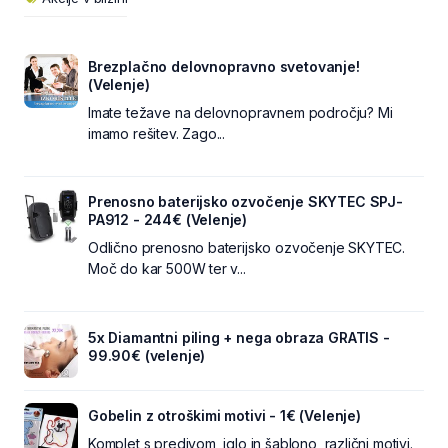
Brezplačno delovnopravno svetovanje!
(Velenje)
Imate težave na delovnopravnem področju? Mi
imamo rešitev. Zago...
Prenosno baterijsko ozvočenje SKYTEC SPJ-
PA912 - 244€ (Velenje)
Odlično prenosno baterijsko ozvočenje SKYTEC.
Moč do kar 500W ter v...
5x Diamantni piling + nega obraza GRATIS -
99.90€ (velenje)
Gobelin z otroškimi motivi - 1€ (Velenje)
Komplet s predivom, iglo in šablono, različni motivi.