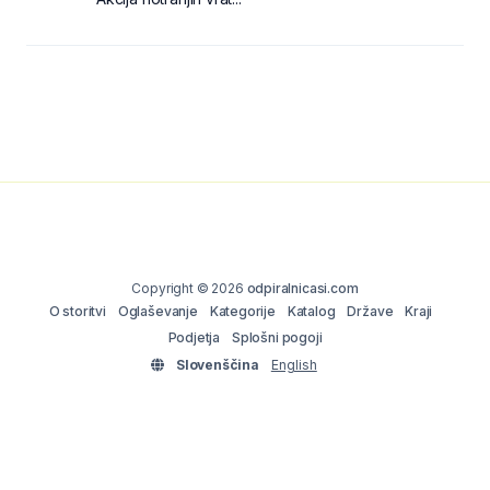
Copyright © 2026
odpiralnicasi.com
O storitvi
Oglaševanje
Kategorije
Katalog
Države
Kraji
Podjetja
Splošni pogoji
Slovenščina
English