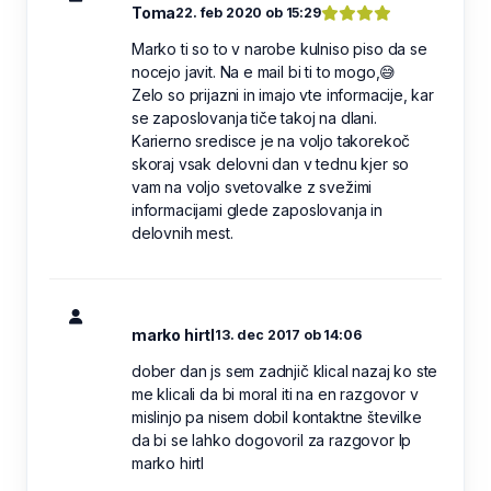
Toma
22. feb 2020 ob 15:29
Marko ti so to v narobe kulniso piso da se
nocejo javit. Na e mail bi ti to mogo,😅
Zelo so prijazni in imajo vte informacije, kar
se zaposlovanja tiče takoj na dlani.
Karierno sredisce je na voljo takorekoč
skoraj vsak delovni dan v tednu kjer so
vam na voljo svetovalke z svežimi
informacijami glede zaposlovanja in
delovnih mest.
marko hirtl
13. dec 2017 ob 14:06
dober dan js sem zadnjič klical nazaj ko ste
me klicali da bi moral iti na en razgovor v
mislinjo pa nisem dobil kontaktne številke
da bi se lahko dogovoril za razgovor lp
marko hirtl