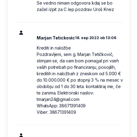
Se vedno nimam odgovora kdaj se bo
začel izpit za C lep pozdrav Uroš Knez
Marjan Tetickovic
18. sep 2022 ob 13:06
Krediti in naložbe
Pozdravljeni, sem g. Marjan Tetičkovič,
strinjam se, da vam bom pomagal pri vseh
vaših potrebah po financiranju, posojilih,
kreditih in naložbah z zneskom od 5.000 €
do 10.000.000 € po stopnji 3 % na mesec v
obdobju od 1 do 30 leta. kontaktiraj me, če
te zanima. Elektronski naslov:
tmarjan24@gmail.com
WhatsApp: 38671391409
Viber: 38671391409