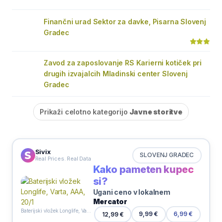
Finančni urad Sektor za davke, Pisarna Slovenj
Gradec
Zavod za zaposlovanje RS Karierni kotiček pri
drugih izvajalcih Mladinski center Slovenj
Gradec
Prikaži celotno kategorijo
Javne storitve
Sivix
SLOVENJ GRADEC
Real Prices. Real Data
Kako pameten kupec
si?
Ugani ceno v lokalnem
Mercator
Baterijski vložek Longlife, Varta, AAA, 20/1
9,99 €
12,99 €
6,99 €