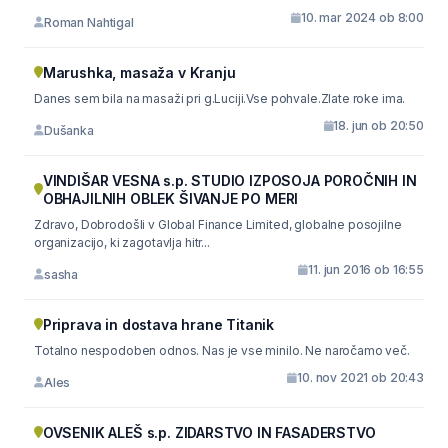
10. mar 2024 ob 8:00
Roman Nahtigal
Marushka, masaža v Kranju
Danes sem bila na masaži pri g.Luciji.Vse pohvale.Zlate roke ima.
18. jun ob 20:50
Dušanka
VINDIŠAR VESNA s.p. STUDIO IZPOSOJA POROČNIH IN
OBHAJILNIH OBLEK ŠIVANJE PO MERI
Zdravo, Dobrodošli v Global Finance Limited, globalne posojilne
organizacijo, ki zagotavlja hitr...
11. jun 2016 ob 16:55
sasha
Priprava in dostava hrane Titanik
Totalno nespodoben odnos. Nas je vse minilo. Ne naročamo več.
10. nov 2021 ob 20:43
Ales
OVSENIK ALEŠ s.p. ZIDARSTVO IN FASADERSTVO