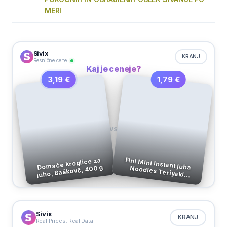
MERI
Sivix
KRANJ
Resnične cene
Kaj je ceneje?
1,79 €
3,19 €
VS
Fini Mini Instant juha Noodles Teriyaki
Domače kroglice za
juho, Baškovč, 400 g
Piščanec, 65 g
Sivix
KRANJ
Real Prices. Real Data