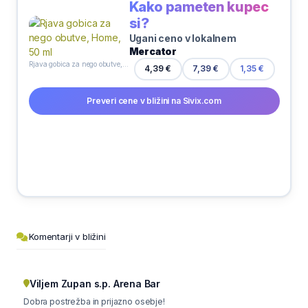
Kako pameten kupec
si?
Ugani ceno v lokalnem
Mercator
Rjava gobica za nego obutve, Home, 50 ml
4,39 €
7,39 €
1,35 €
Preveri cene v bližini na Sivix.com
Komentarji v bližini
Viljem Zupan s.p. Arena Bar
Dobra postrežba in prijazno osebje!