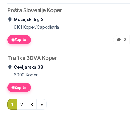
Pošta Slovenije Koper
Muzejski trg 3
6101
Koper/Capodistria
Zaprto
2
Trafika 3DVA Koper
Čevljarska 33
6000
Koper
Zaprto
1
2
3
»