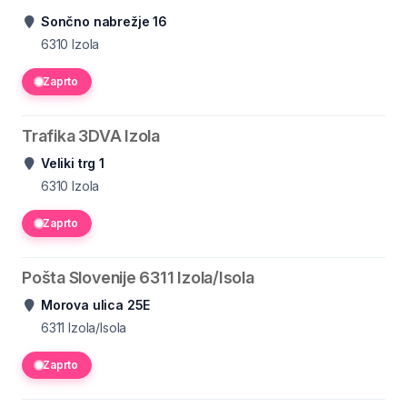
Sončno nabrežje 16
6310
Izola
Zaprto
Trafika 3DVA Izola
Veliki trg 1
6310
Izola
Zaprto
Pošta Slovenije 6311 Izola/Isola
Morova ulica 25E
6311
Izola/Isola
Zaprto