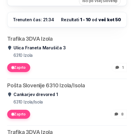
Išči po vsej Sloveniji
Trenuten čas: 21:34
Rezultati
1 - 10
od
več kot 50
Trafika 3DVA Izola
Ulica Franeta Marušiča 3
6310
Izola
Zaprto
1
Pošta Slovenije 6310 Izola/Isola
Cankarjev drevored 1
6310
Izola/Isola
Zaprto
8
Trafika 3DVA Izola