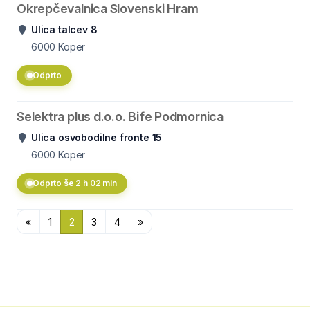
Okrepčevalnica Slovenski Hram
Ulica talcev 8
6000
Koper
Odprto
Selektra plus d.o.o. Bife Podmornica
Ulica osvobodilne fronte 15
6000
Koper
Odprto še 2 h 02 min
«
1
2
3
4
»