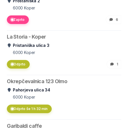
Prostaniška 2
6000
Koper
Zaprto
6
La Storia - Koper
Pristaniška ulica 3
6000
Koper
Odprto
1
Okrepčevalnica 123 Olmo
Pahorjeva ulica 34
6000
Koper
Odprto še 1 h 32 min
Garibaldi caffe