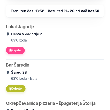
Trenuten čas: 13:58
Rezultati
11 - 20
od
več kot 50
Lokal Jagodje
Cesta v Jagodje 2
6310
Izola
Zaprto
Bar Šaredin
Šared 28
6310
Izola - Isola
Odprto
Okrepčevalnica pizzeria - špageterija Štorija