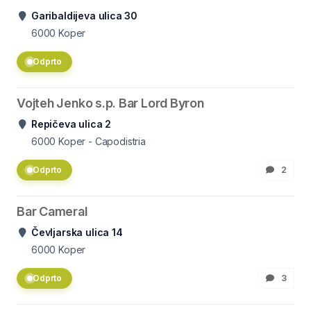
Garibaldijeva ulica 30
6000
Koper
Odprto
Vojteh Jenko s.p. Bar Lord Byron
Repičeva ulica 2
6000
Koper - Capodistria
Odprto
2
Bar Cameral
Čevljarska ulica 14
6000
Koper
Odprto
3