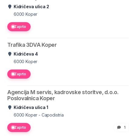
Kidričeva ulica 2
6000
Koper
Zaprto
Trafika 3DVA Koper
Kidričeva 4
6000
Koper
Zaprto
Agencija M servis, kadrovske storitve, d.o.o.
Poslovalnica Koper
Kidričeva ulica 1
6000
Koper - Capodistria
Zaprto
1