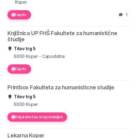
Koper
Zaprto
1
Knjižnica UP FHŠ Fakultete za humanistične
študije
Titov trg 5
6000
Koper - Capodistria
Zaprto
Printbox Fakulteta za humanisticne studije
Titov trg 5
6000
Koper
Odpiralni čas ni opredeljen
Lekarna Koper