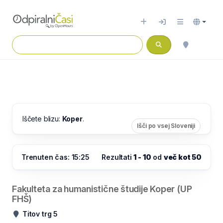
Iščete blizu:
Koper
.
Išči po vsej Sloveniji
Trenuten čas: 15:25
Rezultati
1 - 10
od
več kot 50
Fakulteta za humanistične študije Koper (UP
FHŠ)
Titov trg 5