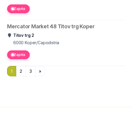
Zaprto
Mercator Market 48 Titov trg Koper
Titov trg 2
6000
Koper/Capodistria
Zaprto
1
2
3
»