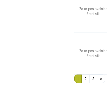
Za to poslovalnic
še ni slik
Za to poslovalnic
še ni slik
1
2
3
»