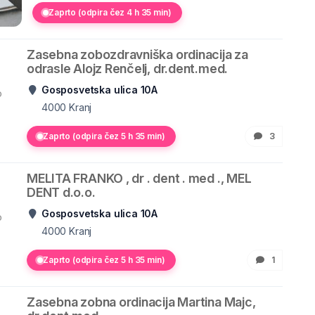
Zaprto (odpira čez 4 h 35 min)
Zasebna zobozdravniška ordinacija za
odrasle Alojz Renčelj, dr.dent.med.
Gosposvetska ulica 10A
o
4000
Kranj
Zaprto (odpira čez 5 h 35 min)
3
MELITA FRANKO , dr . dent . med ., MEL
DENT d.o.o.
Gosposvetska ulica 10A
o
4000
Kranj
Zaprto (odpira čez 5 h 35 min)
1
Zasebna zobna ordinacija Martina Majc,