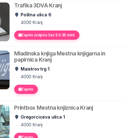
Trafika 3DVA Kranj
Poštna ulica 6
4000
Kranj
Zaprto (odpira čez 5 h 35 min)
Mladinska knjiga Mestna knjigarna in
papirnica Kranj
Maistrov trg 1
4000
Kranj
Zaprto
Printbox Mestna knjiznica Kranj
Gregorciceva ulica 1
4000
Kranj
Zaprto