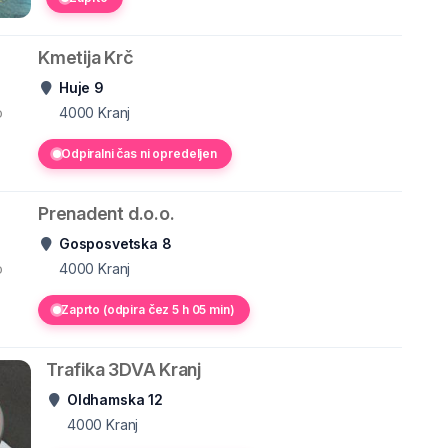
Kmetija Krč
Huje 9
o
4000
Kranj
Odpiralni čas ni opredeljen
Prenadent d.o.o.
Gosposvetska 8
o
4000
Kranj
Zaprto (odpira čez 5 h 05 min)
Trafika 3DVA Kranj
Oldhamska 12
4000
Kranj