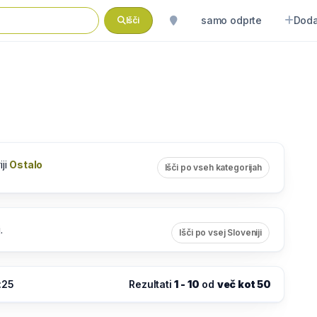
samo odprte
Doda
Išči
iji
Ostalo
Išči po vseh kategorijah
j
.
Išči po vsej Sloveniji
:25
Rezultati
1 - 10
od
več kot 50