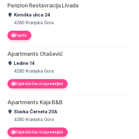
Penzion Restavracija Livada
Koroška ulica 24
4280
Kranjska Gora
Zaprto
Apartments Otašević
Ledine 14
4280
Kranjska Gora
Odpiralni čas ni opredeljen
Apartments Kaja B&B
Slavka Černeta 20A
4280
Kranjska Gora
Odpiralni čas ni opredeljen