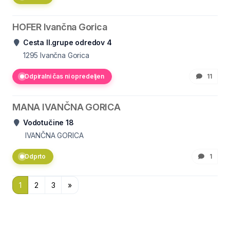
HOFER Ivančna Gorica
Cesta II.grupe odredov 4
1295
Ivančna Gorica
Odpiralni čas ni opredeljen
11
MANA IVANČNA GORICA
Vodotučine 18
IVANČNA GORICA
Odprto
1
1
2
3
»