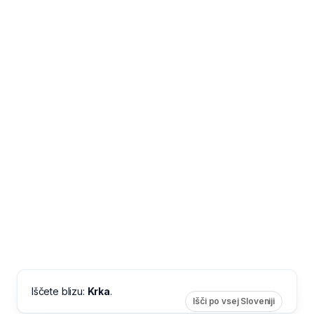
Iščete blizu:
Krka
.
Išči po vsej Sloveniji