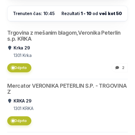
Trenuten čas: 10:45
Rezultati
1 - 10
od
več kot 50
Trgovina z mešanim blagom,Veronika Peterlin
s.p. KRKA
Krka 29
1301
Krka
Odprto
2
Mercator VERONIKA PETERLIN S.P. - TRGOVINA
Z
KRKA 29
1301
KRKA
Odprto