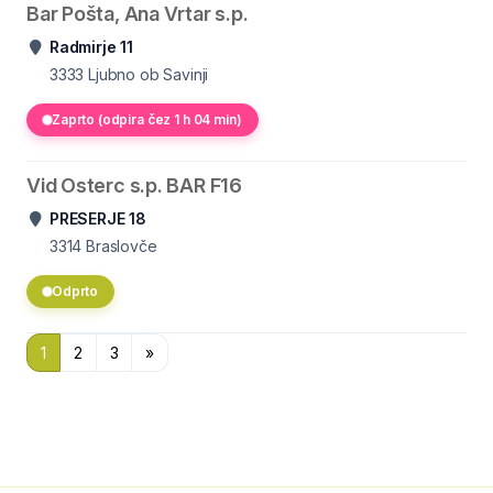
Bar Pošta, Ana Vrtar s.p.
Radmirje 11
3333
Ljubno ob Savinji
Zaprto (odpira čez 1 h 04 min)
Vid Osterc s.p. BAR F16
PRESERJE 18
3314
Braslovče
Odprto
1
2
3
»