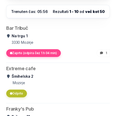
Trenuten čas: 05:56
Rezultati
1 - 10
od
več kot 50
Bar Tribuč
Na trgu 1
3330
Mozirje
Zaprto (odpira čez 1 h 04 min)
1
Extreme cafe
Šmihelska 2
Mozirje
Odprto
Franky's Pub