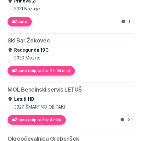
Prihova 21
3331
Nazarje
Zaprto
1
Ski Bar Žekovec
Radegunda 19C
3330
Mozirje
Zaprto (odpira čez 2 h 04 min)
MOL Bencinski servis LETUŠ
Letuš 11D
3327
ŠMARTNO OB PAKI
Zaprto (odpira čez 4 min)
2
Okrepčevalnica Grebenšek