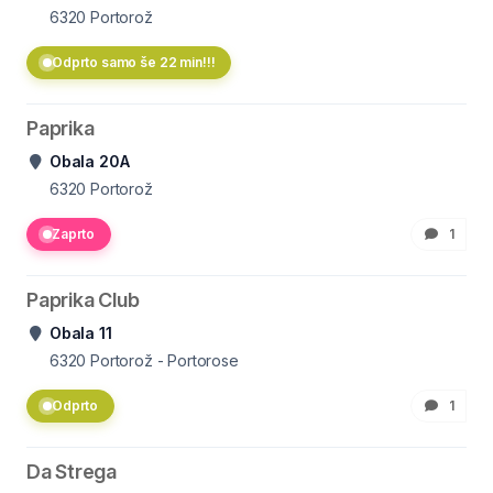
6320
Portorož
Odprto samo še 22 min!!!
Paprika
Obala 20A
6320
Portorož
Zaprto
1
Paprika Club
Obala 11
6320
Portorož - Portorose
Odprto
1
Da Strega