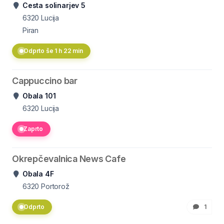
Cesta solinarjev 5
6320
Lucija
Piran
Odprto še 1 h 22 min
Cappuccino bar
Obala 101
6320
Lucija
Zaprto
Okrepčevalnica News Cafe
Obala 4F
6320
Portorož
Odprto
1