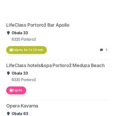
LifeClass Portorož Bar Apollo
Obala 33
6320
Portorož
Odprto še 1 h 22 min
1
LifeClass hotels&spa Portorož Meduza Beach
Obala 33
6320
Portorož
Zaprto
Opera Kavarna
Obala 63