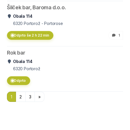
Šilček bar, Baroma d.o.o.
Obala 114
6320
Portorož - Portorose
Odprto še 2 h 22 min
1
Rok bar
Obala 114
6320
Portorož
Odprto
1
2
3
»