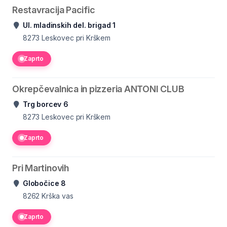
Restavracija Pacific
Ul. mladinskih del. brigad 1
8273
Leskovec pri Krškem
Zaprto
Okrepčevalnica in pizzeria ANTONI CLUB
Trg borcev 6
8273
Leskovec pri Krškem
Zaprto
Pri Martinovih
Globočice 8
8262
Krška vas
Zaprto