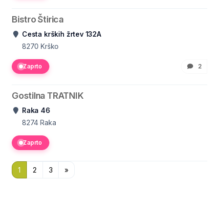
Bistro Štirica
Cesta krških žrtev 132A
8270
Krško
Zaprto
2
Gostilna TRATNIK
Raka 46
8274
Raka
Zaprto
1
2
3
»