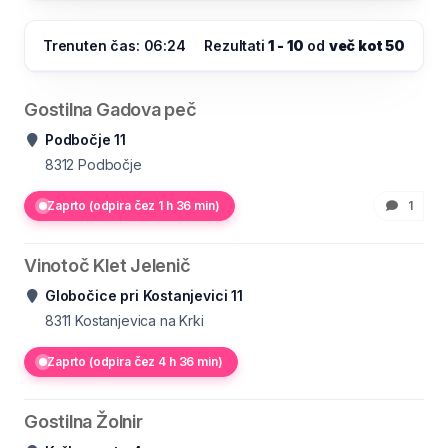
Trenuten čas: 06:24
Rezultati
1 - 10
od
več kot 50
Gostilna Gadova peč
Podbočje 11
8312
Podbočje
Zaprto (odpira čez 1 h 36 min)
1
Vinotoč Klet Jelenič
Globočice pri Kostanjevici 11
8311
Kostanjevica na Krki
Zaprto (odpira čez 4 h 36 min)
Gostilna Žolnir