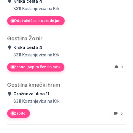
Krška cesta 4
8311
Kostanjevica na Krki
Odpiralni čas ni opredeljen
Gostilna Žolnir
Krška cesta 4
8311
Kostanjevica na Krki
Zaprto (odpira čez 36 min)
1
Gostilna kmečki hram
Oražnova ulica 11
8311
Kostanjevica na Krki
Zaprto
5