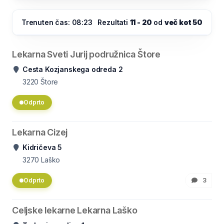
Trenuten čas: 08:23
Rezultati
11 - 20
od
več kot 50
Lekarna Sveti Jurij podružnica Štore
Cesta Kozjanskega odreda 2
3220
Štore
Odprto
Lekarna Cizej
Kidričeva 5
3270
Laško
Odprto
3
Celjske lekarne Lekarna Laško