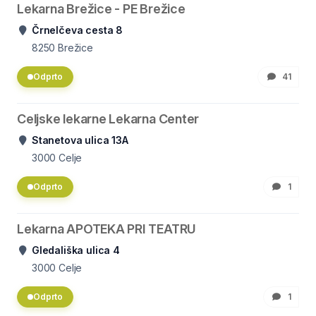
Lekarna Brežice - PE Brežice
Črnelčeva cesta 8
8250
Brežice
Odprto
41
Celjske lekarne Lekarna Center
Stanetova ulica 13A
3000
Celje
Odprto
1
Lekarna APOTEKA PRI TEATRU
Gledališka ulica 4
3000
Celje
Odprto
1