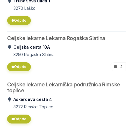
Trubarjeva ulica 1
3270
Laško
Odprto
Celjske lekarne Lekarna Rogaška Slatina
Celjska cesta 10A
3250
Rogaška Slatina
Odprto
2
Celjske lekarne Lekarniška podružnica Rimske
toplice
Aškerčeva cesta 4
3272
Rimske Toplice
Odprto