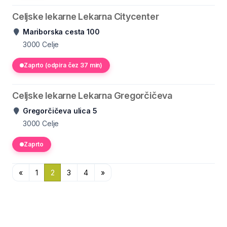
Celjske lekarne Lekarna Citycenter
Mariborska cesta 100
3000
Celje
Zaprto (odpira čez 37 min)
Celjske lekarne Lekarna Gregorčičeva
Gregorčičeva ulica 5
3000
Celje
Zaprto
«
1
2
3
4
»