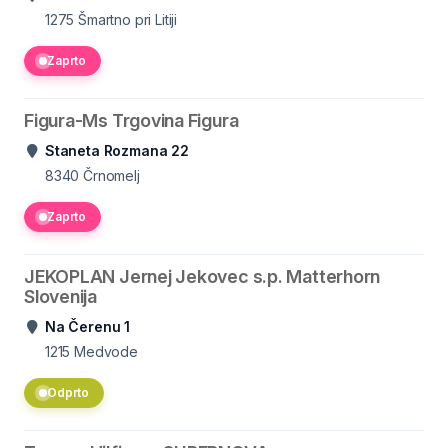
1275
Šmartno pri Litiji
Zaprto
Figura-Ms Trgovina Figura
Staneta Rozmana 22
8340
Črnomelj
Zaprto
JEKOPLAN Jernej Jekovec s.p. Matterhorn
Slovenija
Na Čerenu 1
1215
Medvode
Odprto