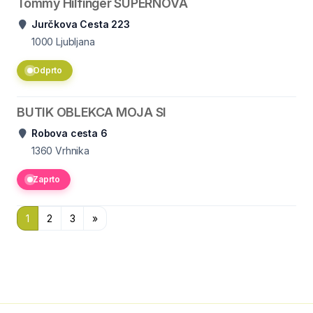
Tommy Hilfinger SUPERNOVA
Jurčkova Cesta 223
1000
Ljubljana
Odprto
BUTIK OBLEKCA MOJA SI
Robova cesta 6
1360
Vrhnika
Zaprto
1
2
3
»