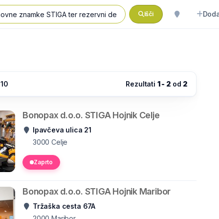
Doda
Išči
:10
Rezultati
1 - 2
od
2
Bonopax d.o.o. STIGA Hojnik Celje
Ipavčeva ulica 21
3000
Celje
Zaprto
Bonopax d.o.o. STIGA Hojnik Maribor
Tržaška cesta 67A
2000
Maribor