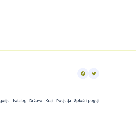
gorije
Katalog
Države
Kraji
Podjetja
Splošni pogoji