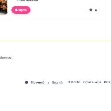
Zaprto
6
informacij.
O storitvi
Oglaševanje
Kate
Slovenščina
English