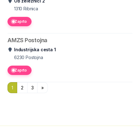
Ob železnici 2
1310
Ribnica
Zaprto
AMZS Postojna
Industrijska cesta 1
6230
Postojna
Zaprto
1
2
3
»