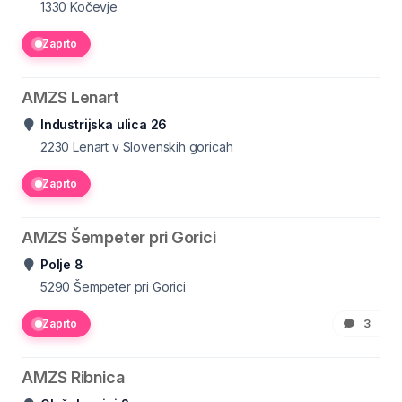
1330
Kočevje
Zaprto
AMZS Lenart
Industrijska ulica 26
2230
Lenart v Slovenskih goricah
Zaprto
AMZS Šempeter pri Gorici
Polje 8
5290
Šempeter pri Gorici
Zaprto
3
AMZS Ribnica