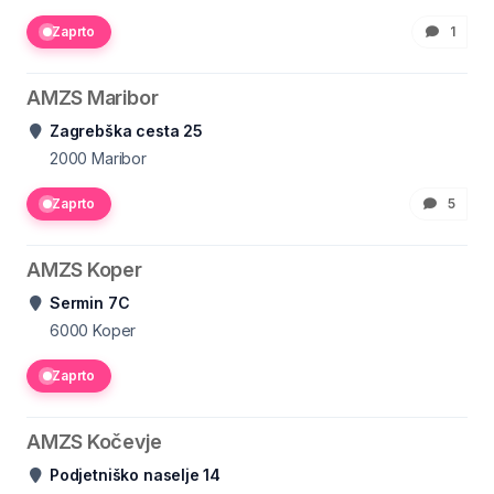
Zaprto
1
AMZS Maribor
Zagrebška cesta 25
2000
Maribor
Zaprto
5
AMZS Koper
Sermin 7C
6000
Koper
Zaprto
AMZS Kočevje
Podjetniško naselje 14