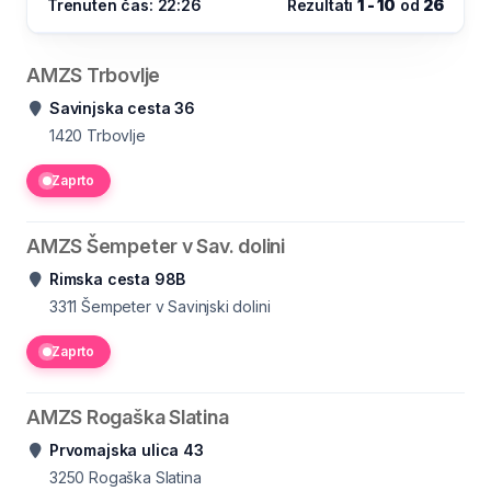
Trenuten čas: 22:26
Rezultati
1 - 10
od
26
AMZS Trbovlje
Savinjska cesta 36
1420
Trbovlje
Zaprto
AMZS Šempeter v Sav. dolini
Rimska cesta 98B
3311
Šempeter v Savinjski dolini
Zaprto
AMZS Rogaška Slatina
Prvomajska ulica 43
3250
Rogaška Slatina