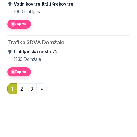
Vodnikov trg (trž.)Krekov trg
1000
Ljubljana
Zaprto
Trafika 3DVA Domžale
Ljubljanska cesta 72
1230
Domžale
Zaprto
1
2
3
»