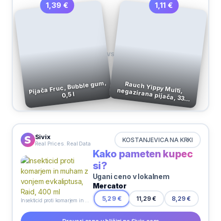
1,11 €
1,39 €
VS
Pijača Fruc, Bubble gum,
Rauch Yippy Multi, negazirana pijača, 330
0,5 l
ml
Sivix
KOSTANJEVICA NA KRKI
Real Prices. Real Data
Kako pameten kupec
si?
Ugani ceno v lokalnem
Mercator
8,29 €
5,29 €
11,29 €
Insekticid proti komarjem in muham z vonjem evkaliptusa, Raid, 400 ml