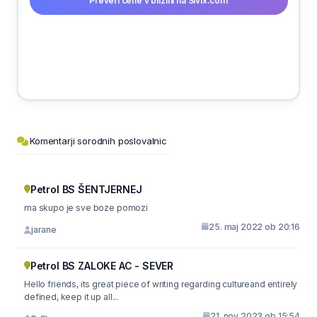
Preveri cene v bližini na Sivix.com
Komentarji sorodnih poslovalnic
Petrol BS ŠENTJERNEJ
ma skupo je sve boze pomozi
25. maj 2022 ob 20:16
jarane
Petrol BS ZALOKE AC - SEVER
Hello friends, its great piece of writing regarding cultureand entirely
defined, keep it up all...
21. nov 2023 ob 15:54