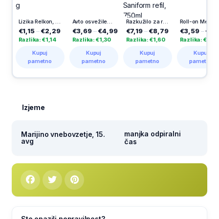
Lizika Relkon, Hello Kitty, čokoladna, 30 g
Avto osvežilec Air Splah, vanilija, PowerAir
Razkužilo za roke in površine Stelex Saniform refil, 750ml
Roll-on Men Absolute Extra Dry Amber, 50 ml
€1,15
–
€2,29
€3,69
–
€4,99
€7,19
–
€8,79
€3,59
–
€5,09
€
Razlika: €1,14
Razlika: €1,30
Razlika: €1,60
Razlika: €1,50
R
Kupuj
Kupuj
Kupuj
Kupuj
pametno
pametno
pametno
pametno
Izjeme
manjka odpiralni
Marijino vnebovzetje, 15.
avg
čas
Ste opazili nepravilnost?