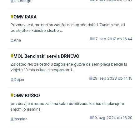
D Change
OMV RAKA
Pozdravljeni, na telefon vas žal ni mogoče dobiti. Zanima me, ali
poslujete s kurirsko službo ...
07. sep 2017 ob 15:44
Ana
MOL Bencinski servis DRNOVO
Zalostno res zalostno 3 zaposlene guzva da sem placu bencin la
vinjeto 13 min cakanja nesposbn ti...
29. sep 2023 ob 14:15
Dejan
OMV KRŠKO
pozdravljeni mene zanima kako dobiti vasu karticu da placujem
snjom lp jasmina
19. avg 2024 ob 16:20
jasmina