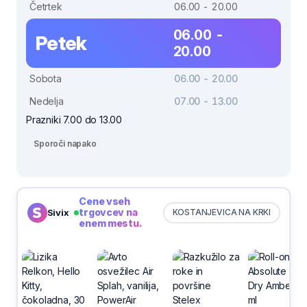
Četrtek
06.00 - 20.00
06.00 -
Petek
20.00
Sobota
06.00 - 20.00
Nedelja
07.00 - 13.00
Prazniki 7.00 do 13.00
Sporoči napako
Cene vseh
trgovcev na
Sivix
KOSTANJEVICA NA KRKI
enem mestu.