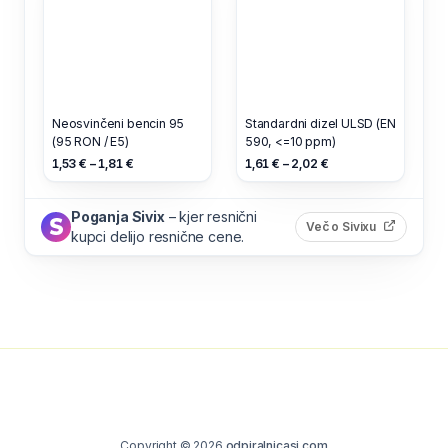
Neosvinčeni bencin 95
Standardni dizel ULSD (EN
(95 RON / E5)
590, <=10 ppm)
1,53 € – 1,81 €
1,61 € – 2,02 €
Poganja Sivix
– kjer resnični
(odpre s
Več o Sivixu
kupci delijo resnične cene.
Copyright © 2026
odpiralnicasi.com