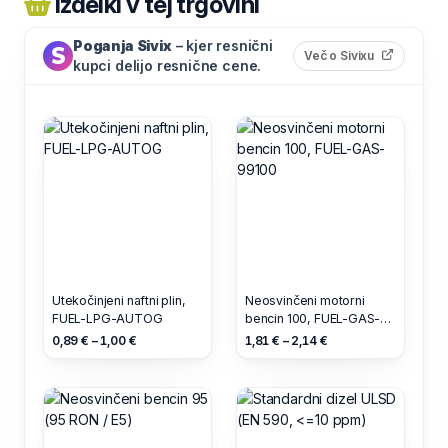
Izdelki v tej trgovini
Poganja Sivix
– kjer resnični
(odpre s
Več o Sivixu
kupci delijo resnične cene.
Utekočinjeni naftni plin,
Neosvinčeni motorni
FUEL-LPG-AUTOG
bencin 100, FUEL-GAS-
99100
0,89 € – 1,00 €
1,81 € – 2,14 €