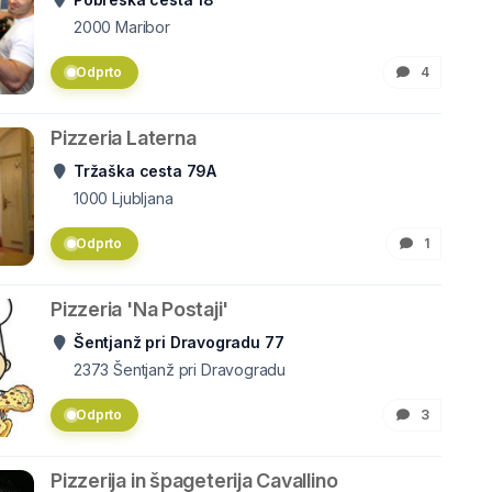
2000
Maribor
Odprto
4
Pizzeria Laterna
Tržaška cesta 79A
1000
Ljubljana
Odprto
1
Pizzeria 'Na Postaji'
Šentjanž pri Dravogradu 77
2373
Šentjanž pri Dravogradu
Odprto
3
Pizzerija in špageterija Cavallino