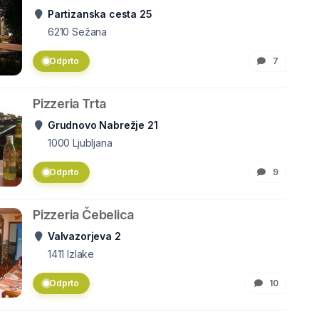
Partizanska cesta 25
6210
Sežana
Odprto
7
Pizzeria Trta
Grudnovo Nabrežje 21
1000
Ljubljana
Odprto
9
Pizzeria Čebelica
Valvazorjeva 2
1411
Izlake
Odprto
10