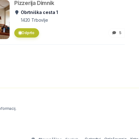
Pizzerija Dimnik
Obrtniška cesta 1
1420
Trbovlje
Odprto
5
informacij.