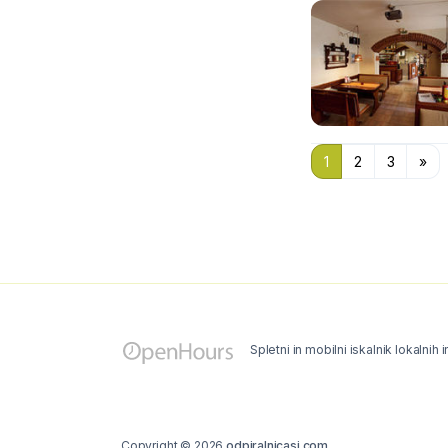
1
2
3
»
Spletni in mobilni iskalnik lokalnih 
Copyright © 2026
odpiralnicasi.com