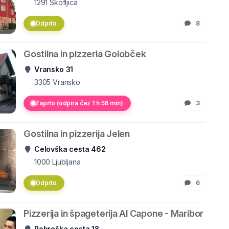
1291
Škofljica
Odprto
8
Gostilna in pizzeria Golobček
Vransko 31
3305
Vransko
Zaprto (odpira čez 1 h 56 min)
3
Gostilna in pizzerija Jelen
Celovška cesta 462
1000
Ljubljana
Odprto
6
Pizzerija in špageterija Al Capone - Maribor
Pobreška cesta 18