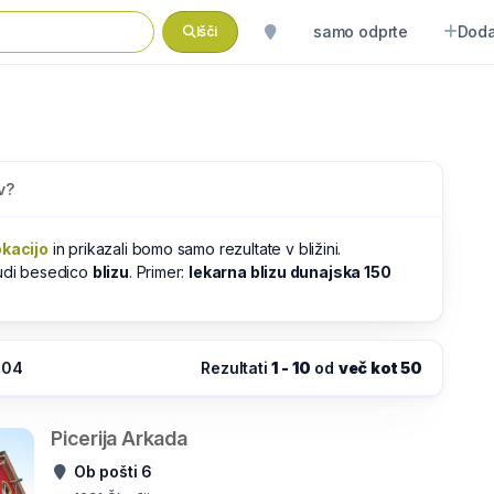
samo odprte
Doda
Išči
v?
okacijo
in prikazali bomo samo rezultate v bližini.
tudi besedico
blizu
. Primer:
lekarna blizu dunajska 150
:04
Rezultati
1 - 10
od
več kot 50
Picerija Arkada
Ob pošti 6