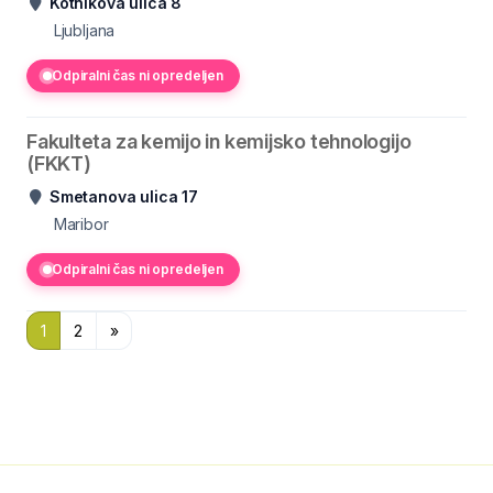
Kotnikova ulica 8
Ljubljana
Odpiralni čas ni opredeljen
Fakulteta za kemijo in kemijsko tehnologijo
(FKKT)
Smetanova ulica 17
Maribor
Odpiralni čas ni opredeljen
1
2
»