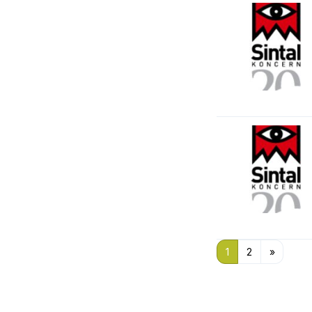
1
2
»