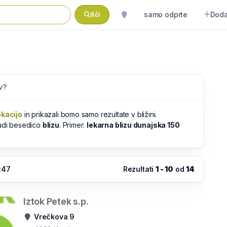
samo odprte
Doda
Išči
v?
okacijo
in prikazali bomo samo rezultate v bližini.
tudi besedico
blizu
. Primer:
lekarna blizu dunajska 150
:47
Rezultati
1 - 10
od
14
Iztok Petek s.p.
Vrečkova 9