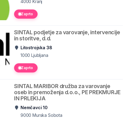
4000
Kranj
Zaprto
SINTAL podjetje za varovanje, intervencije
in storitve, d.d.
Litostrojska 38
1000
Ljubljana
Zaprto
SINTAL MARIBOR družba za varovanje
oseb in premoženja d.o.o., PE PREKMURJE
IN PRLEKIJA
Nemčavci 10
9000
Murska Sobota