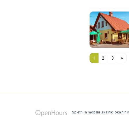
1
2
3
»
Spletni in mobilni iskalnik lokalnih 