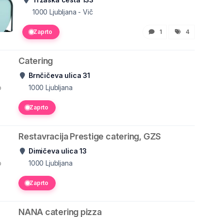
1000
Ljubljana - Vič
Zaprto
1
4
Catering
Brnčičeva ulica 31
o
1000
Ljubljana
Zaprto
Restavracija Prestige catering, GZS
Dimičeva ulica 13
o
1000
Ljubljana
Zaprto
NANA catering pizza