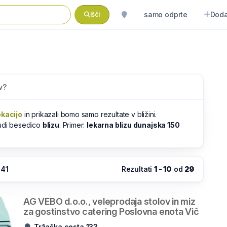
samo odprte
Doda
Išči
v?
okacijo
in prikazali bomo samo rezultate v bližini.
tudi besedico
blizu
. Primer:
lekarna blizu dunajska 150
:41
Rezultati
1 - 10
od
29
AG VEBO d.o.o., veleprodaja stolov in miz
za gostinstvo catering Poslovna enota Vič
Tržaška cesta 133