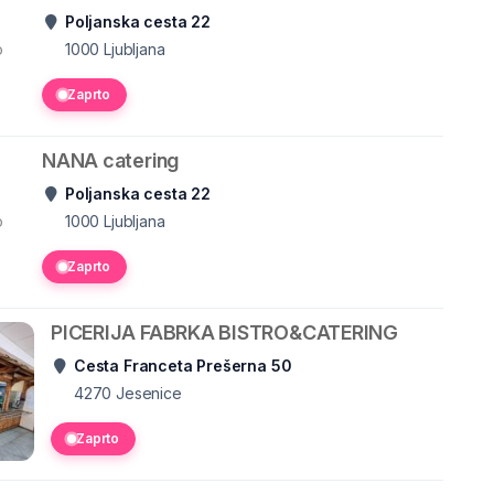
Poljanska cesta 22
o
1000
Ljubljana
Zaprto
NANA catering
Poljanska cesta 22
o
1000
Ljubljana
Zaprto
PICERIJA FABRKA BISTRO&CATERING
Cesta Franceta Prešerna 50
4270
Jesenice
Zaprto