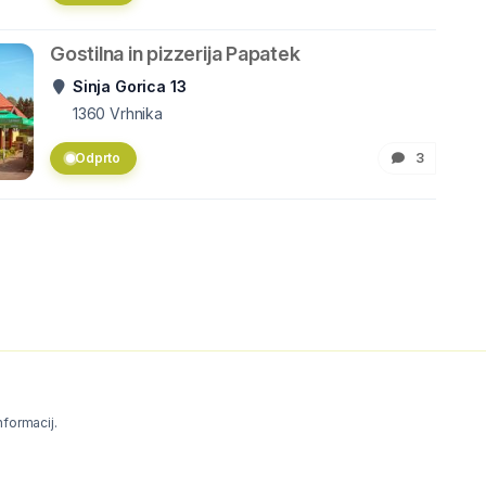
Gostilna in pizzerija Papatek
Sinja Gorica 13
1360
Vrhnika
Odprto
3
informacij.