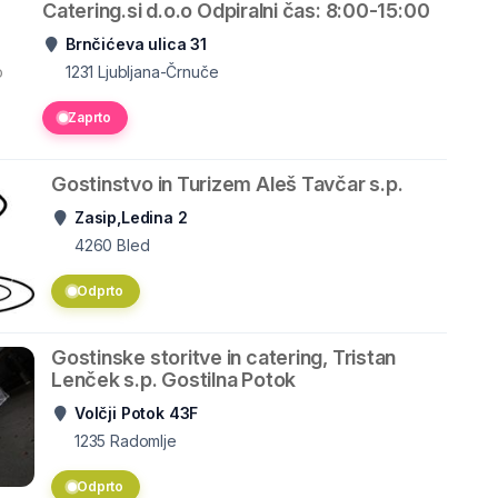
Catering.si d.o.o Odpiralni čas: 8:00-15:00
Brnčićeva ulica 31
o
1231
Ljubljana-Črnuče
Zaprto
Gostinstvo in Turizem Aleš Tavčar s.p.
Zasip,Ledina 2
4260
Bled
Odprto
Gostinske storitve in catering, Tristan
Lenček s.p. Gostilna Potok
Volčji Potok 43F
1235
Radomlje
Odprto