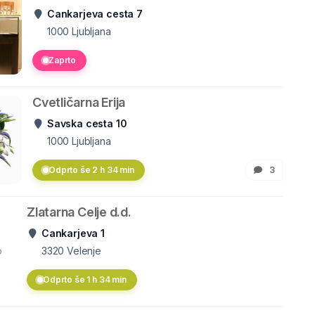
Cankarjeva cesta 7
1000
Ljubljana
Zaprto
Cvetličarna Erija
Savska cesta 10
1000
Ljubljana
Odprto še 2 h 34 min
3
Zlatarna Celje d.d.
Cankarjeva 1
o
3320
Velenje
Odprto še 1 h 34 min