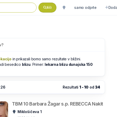
samo odprte
Doda
Išči
v?
okacijo
in prikazali bomo samo rezultate v bližini.
tudi besedico
blizu
. Primer:
lekarna blizu dunajska 150
:26
Rezultati
1 - 10
od
34
TBM 10 Barbara Žagar s.p. REBECCA Nakit
Miklošičeva 1