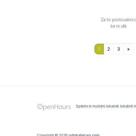
Za to poslovalnic
še ni slik
1
2
3
»
Spletni in mobilni iskalnik lokalnih 
Copyright © 2026
odpiralnicasi.com