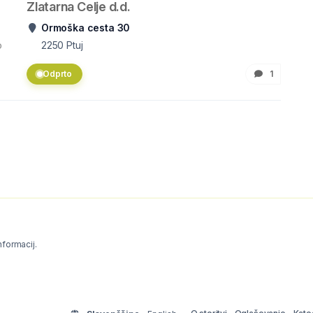
Zlatarna Celje d.d.
Ormoška cesta 30
o
2250
Ptuj
Odprto
1
informacij.