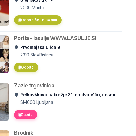
2000
Maribor
Odprto še 1 h 34 min
Portia - lasulje WWW.LASULJE.SI
Prvomajska ulica 9
2310
Slov.Bistrica
Odprto
Zazie trgovinica
Petkovškovo nabrežje 31, na dvorišču, desno
SI-1000
Ljubljana
Zaprto
Brodnik