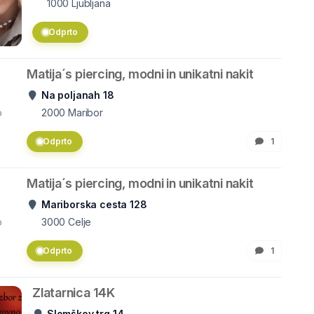
1000
Ljubljana
Odprto
Matija´s piercing, modni in unikatni nakit
Na poljanah 18
o
2000
Maribor
Odprto
1
Matija´s piercing, modni in unikatni nakit
Mariborska cesta 128
o
3000
Celje
Odprto
1
Zlatarnica 14K
Slomškov trg 14