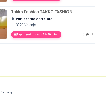
Takko Fashion TAKKO FASHION
Partizanska cesta 107
3320
Velenje
Zaprto (odpira čez 5 h 29 min)
1
informacij.