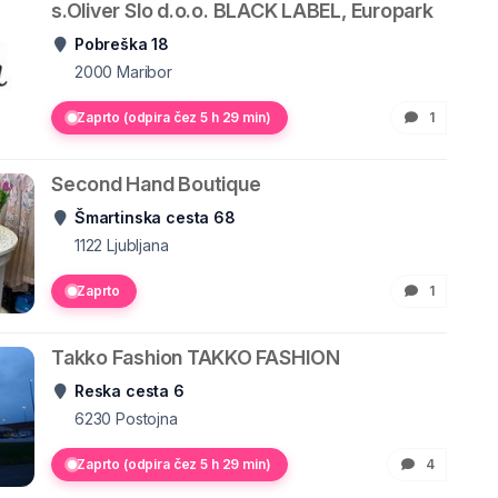
s.Oliver Slo d.o.o. BLACK LABEL, Europark
Pobreška 18
2000
Maribor
Zaprto (odpira čez 5 h 29 min)
1
Second Hand Boutique
Šmartinska cesta 68
1122
Ljubljana
Zaprto
1
Takko Fashion TAKKO FASHION
Reska cesta 6
6230
Postojna
Zaprto (odpira čez 5 h 29 min)
4