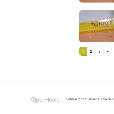
1
2
3
»
Spletni in mobilni iskalnik lokalnih 