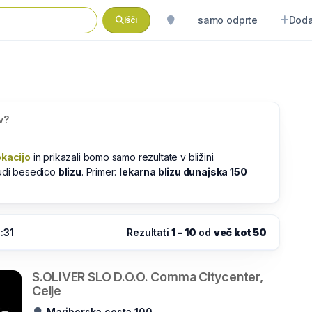
samo odprte
Doda
Išči
v?
okacijo
in prikazali bomo samo rezultate v bližini.
tudi besedico
blizu
. Primer:
lekarna blizu dunajska 150
:31
Rezultati
1 - 10
od
več kot 50
S.OLIVER SLO D.O.O. Comma Citycenter,
Celje
Mariborska cesta 100