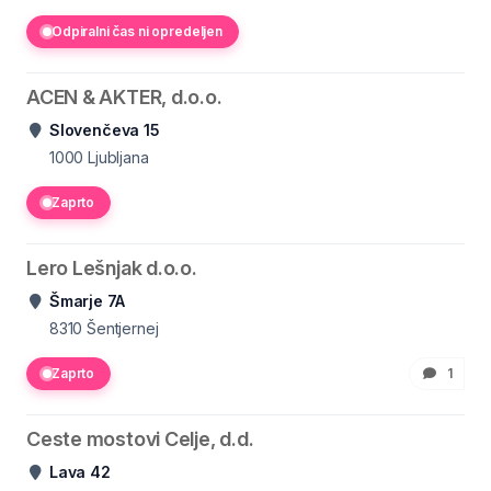
Odpiralni čas ni opredeljen
ACEN & AKTER, d.o.o.
Slovenčeva 15
1000
Ljubljana
Zaprto
Lero Lešnjak d.o.o.
Šmarje 7A
8310
Šentjernej
Zaprto
1
Ceste mostovi Celje, d.d.
Lava 42