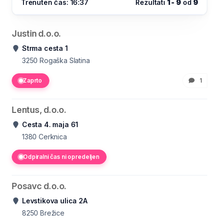
Trenuten čas: 16:37
Rezultati
1 - 9
od
9
Justin d.o.o.
Strma cesta 1
3250
Rogaška Slatina
Zaprto
1
Lentus, d.o.o.
Cesta 4. maja 61
1380
Cerknica
Odpiralni čas ni opredeljen
Posavc d.o.o.
Levstikova ulica 2A
8250
Brežice