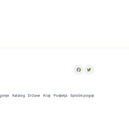
gorije
Katalog
Države
Kraji
Podjetja
Splošni pogoji