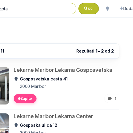
Doda
Išči
11
Rezultati
1 - 2
od
2
Lekarne Maribor Lekarna Gosposvetska
Gosposvetska cesta 41
2000
Maribor
Zaprto
1
Lekarne Maribor Lekarna Center
Gosposka ulica 12
2000
Maribor