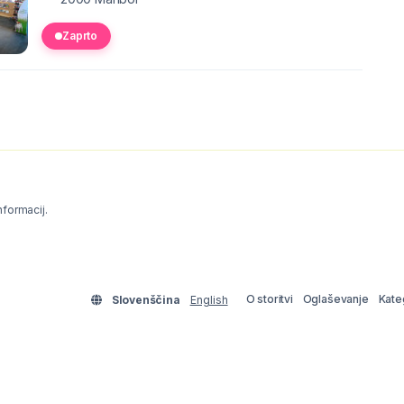
Zaprto
informacij.
O storitvi
Oglaševanje
Kate
Slovenščina
English