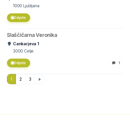
1000
Ljubljana
Odprto
Slaščičarna Veronika
Cankarjeva 1
3000
Celje
Odprto
1
1
2
3
»