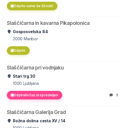
Odprto samo še 55 min!
Slaščičarna in kavarna Pikapolonica
Gosposvetska 84
2000
Maribor
Odprto
Slaščičarna pri vodnjaku
Stari trg 30
1000
Ljubljana
Odpiralni čas ni opredeljen
3
Slaščičarna Galerija Grad
Rožna dolina cesta XV / 14
1000
Ljubljana