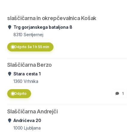
slaščičarna in okrepčevalnica Košak
Trg gorjanskega bataljona 8
8310
Sentjernej
Odprto še 1 h 55 min
Slaščičarna Berzo
Stara cesta 1
1360
Vrhnika
Odprto
1
Slaščičarna Andrejči
Andrićeva 20
1000
Ljubljana