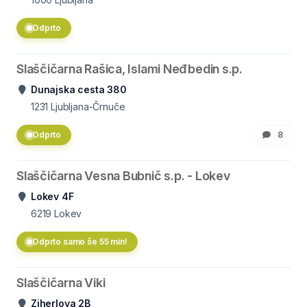
Odprto
Slaščičarna Rašica, Islami Neđbedin s.p.
Dunajska cesta 380
1231
Ljubljana-Črnuče
Odprto
8
Slaščičarna Vesna Bubnič s.p. - Lokev
Lokev 4F
6219
Lokev
Odprto samo še 55 min!
Slaščičarna Viki
Ziherlova 2B