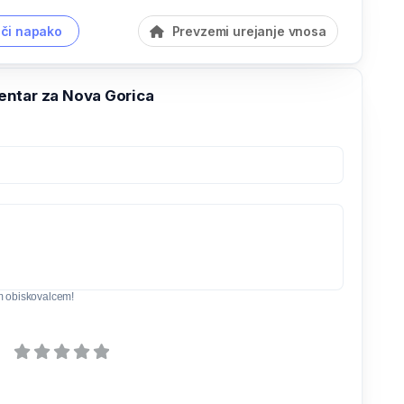
či napako
Prevzemi urejanje vnosa
ntar za Nova Gorica
m obiskovalcem!