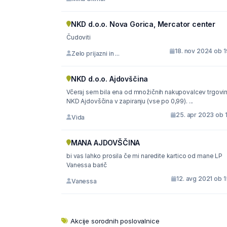
NKD d.o.o. Nova Gorica, Mercator center
Čudoviti
18. nov 2024 ob 1
Zelo prijazni in ...
NKD d.o.o. Ajdovščina
Včeraj sem bila ena od množičnih nakupovalcev trgovi
NKD Ajdovščina v zapiranju (vse po 0,99). ...
25. apr 2023 ob 
Vida
MANA AJDOVŠČINA
bi vas lahko prosila če mi naredite kartico od mane LP
Vanessa barič
12. avg 2021 ob 
Vanessa
Akcije sorodnih poslovalnice