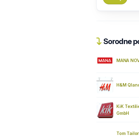
Sorodne pos
MANA NOV
H&M Qland
KiK Textil
GmbH
Tom Tailor