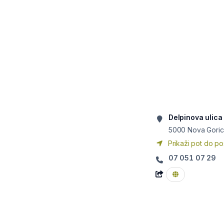
Delpinova ulica
5000
Nova Goric
Prikaži pot do po
07 051 07 29