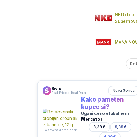
NKD d.o.o.
Supernova
MANA NOV
Pri
Sivix
Nova Gorica
Real Prices. Real Data
Kako pameten
kupec si?
Ugani ceno v lokalnem
Mercator
3,39 €
9,39 €
Bio slovenski drobljen drobnjak, Iz kamr'ce, 12 g
6,39 €