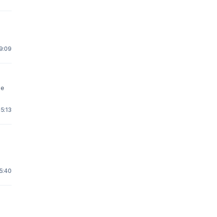
9:09
ne
15:13
15:40