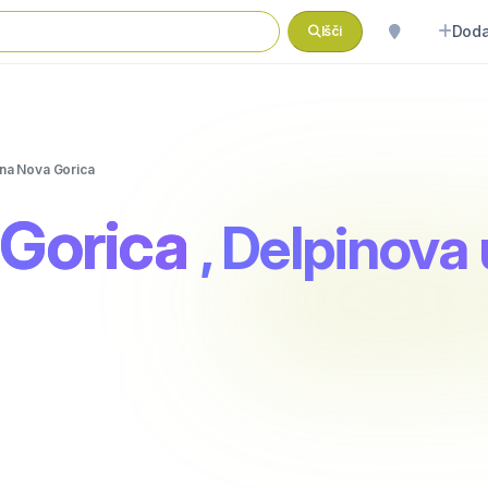
Doda
Išči
ina Nova Gorica
 Gorica
, Delpinova 