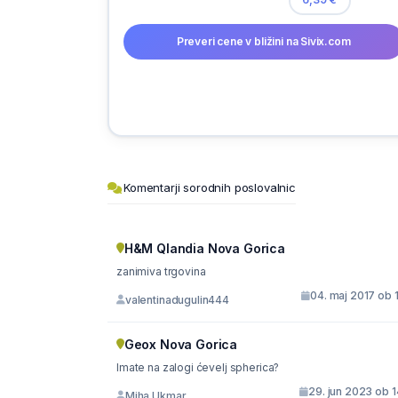
Preveri cene v bližini na Sivix.com
Komentarji sorodnih poslovalnic
H&M Qlandia Nova Gorica
zanimiva trgovina
04. maj 2017 ob 
valentinadugulin444
Geox Nova Gorica
Imate na zalogi ćevelj spherica?
29. jun 2023 ob 
Miha Ukmar