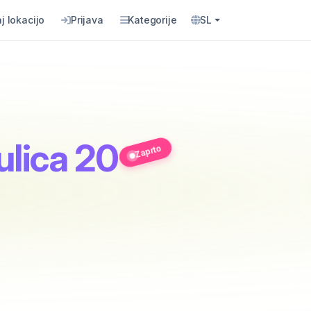
j lokacijo
Prijava
Kategorije
SL
ulica 20
Zaprto