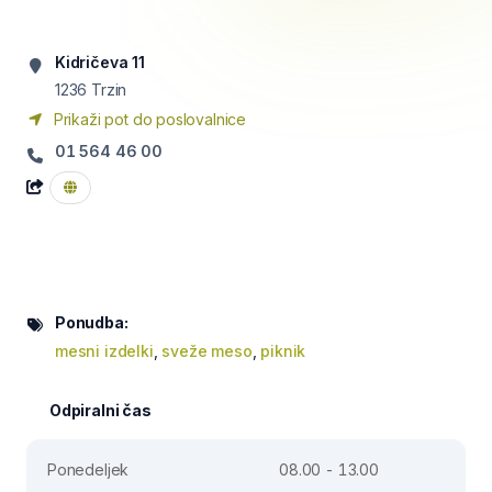
Kidričeva 11
1236
Trzin
Prikaži pot do poslovalnice
01 564 46 00
Ponudba:
mesni izdelki
,
sveže meso
,
piknik
Odpiralni čas
Ponedeljek
08.00 - 13.00