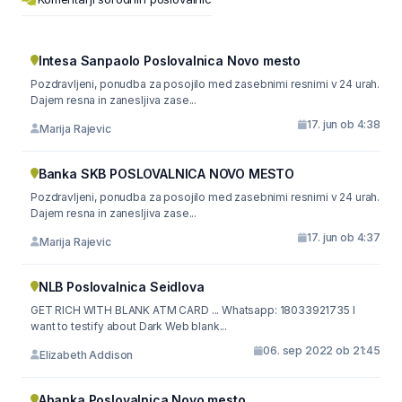
Intesa Sanpaolo Poslovalnica Novo mesto
Pozdravljeni, ponudba za posojilo med zasebnimi resnimi v 24 urah.
Dajem resna in zanesljiva zase...
17. jun ob 4:38
Marija Rajevic
Banka SKB POSLOVALNICA NOVO MESTO
Pozdravljeni, ponudba za posojilo med zasebnimi resnimi v 24 urah.
Dajem resna in zanesljiva zase...
17. jun ob 4:37
Marija Rajevic
NLB Poslovalnica Seidlova
GET RICH WITH BLANK ATM CARD ... Whatsapp: 18033921735 I
want to testify about Dark Web blank...
06. sep 2022 ob 21:45
Elizabeth Addison
Abanka Poslovalnica Novo mesto