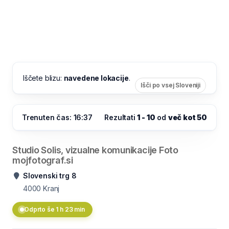
Iščete blizu:
navedene lokacije
.
Išči po vsej Sloveniji
Trenuten čas: 16:37
Rezultati
1 - 10
od
več kot 50
Studio Solis, vizualne komunikacije Foto
mojfotograf.si
Slovenski trg 8
4000
Kranj
Odprto še 1 h 23 min