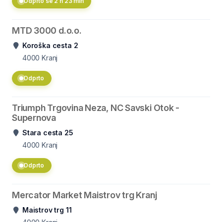
Odprto še 2 h 23 min
MTD 3000 d.o.o.
Koroška cesta 2
4000
Kranj
Odprto
Triumph Trgovina Neza, NC Savski Otok -
Supernova
Stara cesta 25
4000
Kranj
Odprto
Mercator Market Maistrov trg Kranj
Maistrov trg 11