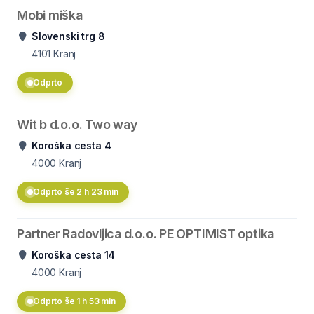
Mobi miška
Slovenski trg 8
4101
Kranj
Odprto
Wit b d.o.o. Two way
Koroška cesta 4
4000
Kranj
Odprto še 2 h 23 min
Partner Radovljica d.o.o. PE OPTIMIST optika
Koroška cesta 14
4000
Kranj
Odprto še 1 h 53 min