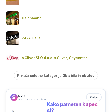
Deichmann
ZARA Celje
s.Oliver SLO d.o.o. s.Oliver, Citycenter
Prikaži celotno kategorijo
Oblačila in obutev
Sivix
Celje
Real Prices. Real Data
Kako pameten kupec
si?