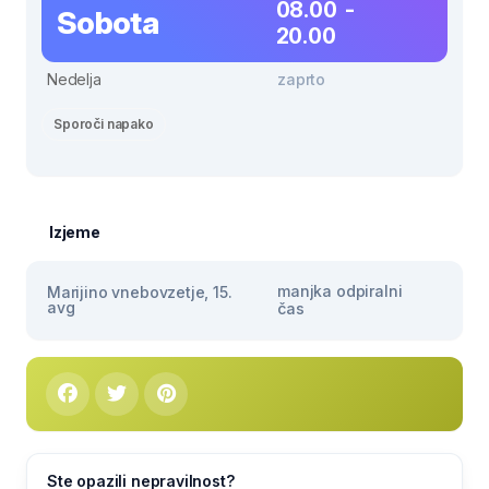
08.00 -
Sobota
20.00
Nedelja
zaprto
Sporoči napako
Izjeme
manjka odpiralni
Marijino vnebovzetje, 15.
avg
čas
Ste opazili nepravilnost?