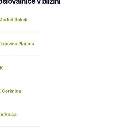
lovalnice v bližini
Market Rakek
Trgovina Planina
EK
E Cerknica
Cerknica