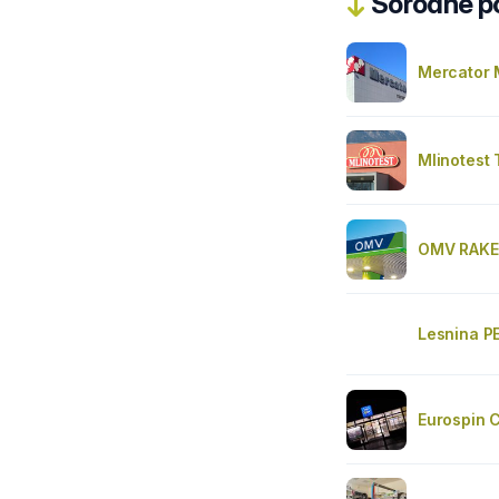
Sorodne pos
Mercator 
Mlinotest 
OMV RAK
Lesnina P
Eurospin 