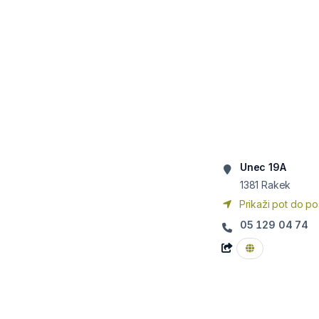
Unec 19A
1381
Rakek
Prikaži pot do po
05 129 04 74