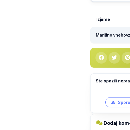
Izjeme
Marijino vnebovze
Ste opazili nepra
Sporo
Dodaj kome