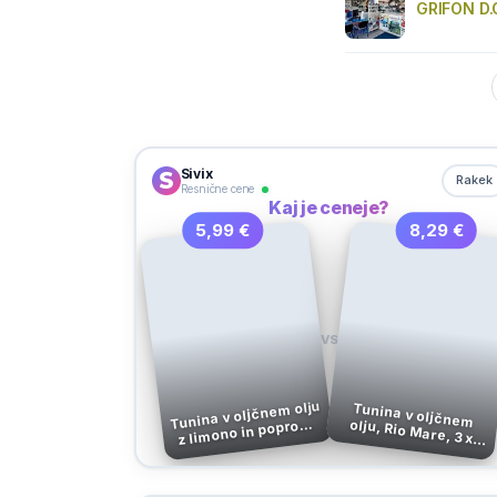
GRIFON D.O
Sivix
Rakek
Resnične cene
Kaj je ceneje?
5,99 €
8,29 €
VS
Tunina v oljčnem olju
Tunina v oljčnem olju, Rio Mare, 3 x
z limono in poprom,
Rio Mare, 3 x 65 g
120 g