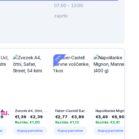
07.00 - 13.00
zaprto
-22%
-25%
h
na
tu.
Zvezek A4, črtni, Safari, Street, 54 listni
Faber-Castell Barvne voščenke, 1 kos
Napolitanke Mignon, Manner (400 g)
39
–
€2,39
€2,77
–
€3,89
€3,49
–
€6,90
€4,19
–
€5,7
ika: €1,00
Razlika: €1,12
Razlika: €3,41
Razlika: €1,60
puj pametno
Kupuj pametno
Kupuj pametno
Kupuj pamet