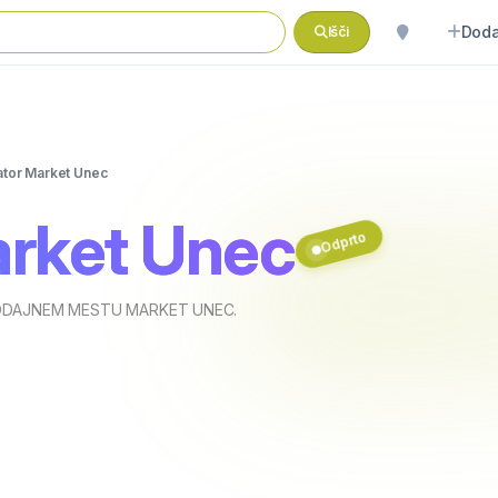
Doda
Išči
tor Market Unec
rket Unec
Odprto
ODAJNEM MESTU MARKET UNEC.