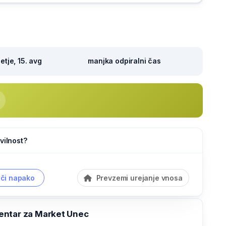
tje, 15. avg
manjka odpiralni čas
vilnost?
či napako
Prevzemi urejanje vnosa
ntar za Market Unec