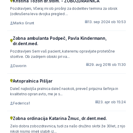
Kristina Tozon dr.stom. - ZOBOZDRAVNICA
Pozdravljeni, Včeraj mi ob prošnji za dodelitev termina za obisk
(odkrušena leva dvojka pregled ...
13. sep 2024 ob 10:53
Marko Grunt
Zobna ambulanta Podpeč, Pavla Kindermann,
dr.dent.med.
Pozdravljeni Sem vaš pacient, kateremu opravljate protetične
storitve. Ob zadnjem obiski pri va...
29. avg 2016 ob 11:30
Davorin
Avtopralnica Pišljar
Daleč najboljša pralnica daleč naokoli, preveč prijazna šefinja in
kvalitetno opran avto, me je s...
23. apr ob 15:24
Federica1
Zobna ordinacija Katarina Žmuc, dr.dent.med.
Zelo dobra zobozdravnica, tudi za našo družino skrbi že 30let, z njo
nikoli nismo imeli slabih iz...