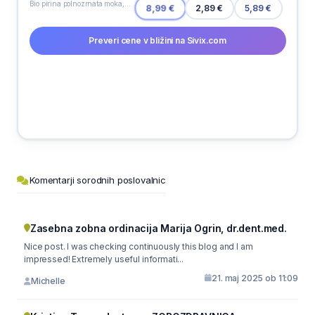
Bio pirina polnozrnata moka, Vila Natura, 1 kg
5,89 €
8,99 €
2,89 €
Preveri cene v bližini na Sivix.com
Komentarji sorodnih poslovalnic
Zasebna zobna ordinacija Marija Ogrin, dr.dent.med.
Nice post. I was checking continuously this blog and I am
impressed! Extremely useful informati...
21. maj 2025 ob 11:09
Michelle