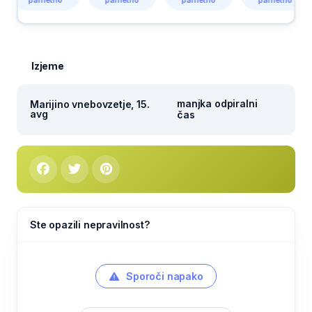
pametno
pametno
pametno
pametno
Izjeme
manjka odpiralni
Marijino vnebovzetje, 15.
avg
čas
Ste opazili nepravilnost?
Sporoči napako