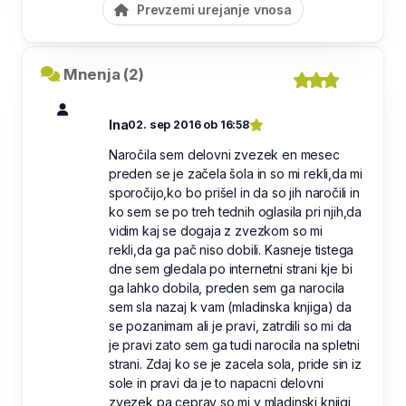
Prevzemi urejanje vnosa
Mnenja (2)
Ina
02. sep 2016 ob 16:58
Naročila sem delovni zvezek en mesec
preden se je začela šola in so mi rekli,da mi
sporočijo,ko bo prišel in da so jih naročili in
ko sem se po treh tednih oglasila pri njih,da
vidim kaj se dogaja z zvezkom so mi
rekli,da ga pač niso dobili. Kasneje tistega
dne sem gledala po internetni strani kje bi
ga lahko dobila, preden sem ga narocila
sem sla nazaj k vam (mladinska knjiga) da
se pozanimam ali je pravi, zatrdili so mi da
je pravi zato sem ga tudi narocila na spletni
strani. Zdaj ko se je zacela sola, pride sin iz
sole in pravi da je to napacni delovni
zvezek pa ceprav so mi v mladinski knjigi