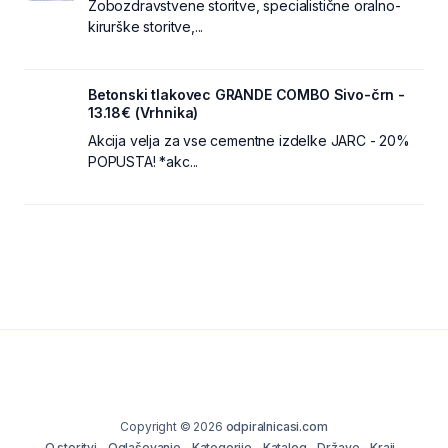
Zobozdravstvene storitve, specialistične oralno-
kirurške storitve,...
Betonski tlakovec GRANDE COMBO Sivo-črn -
13.18€ (Vrhnika)
Akcija velja za vse cementne izdelke JARC - 20%
POPUSTA! *akc...
Copyright © 2026
odpiralnicasi.com
O storitvi
Oglaševanje
Kategorije
Katalog
Države
Kraji