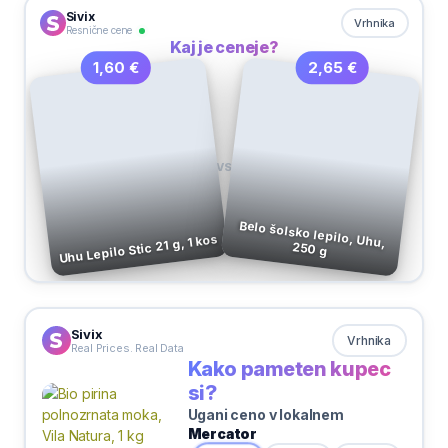
Sivix
Vrhnika
Resnične cene
Kaj je ceneje?
2,65 €
1,60 €
VS
Belo šolsko lepilo, Uhu,
Uhu Lepilo Stic 21 g, 1 kos
250 g
Sivix
Vrhnika
Real Prices. Real Data
Kako pameten kupec
si?
Ugani ceno v lokalnem
Mercator