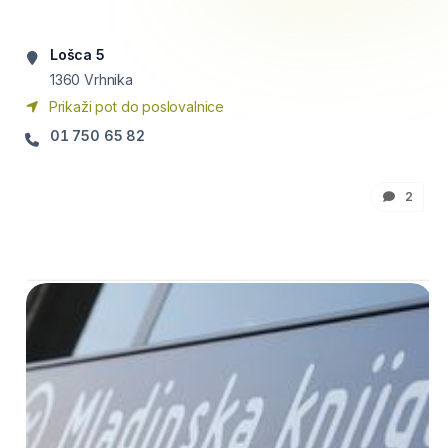
Lošca 5
1360
Vrhnika
Prikaži pot do poslovalnice
01 750 65 82
2