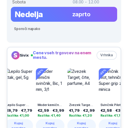
Sobota
08.00 - 12.00
Nedelja
zaprto
Sporoči napako
Cene vseh trgovcev na enem
Sivix
Vrhnika
mestu.
-30%
-30%
Lepilo Super Attak, gel, 5g
Moder kemični svinčnik, Bic, 1 mm, 3/1
Zvezek Target, črte, parfume, A4
Svinčnik Pilot, tehnični, Super grip z minica
6,79
–
€7,79
€2,59
–
€3,99
€1,79
–
€2,99
€2,58
–
€3,69
€2
zlika: €1,00
Razlika: €1,40
Razlika: €1,20
Razlika: €1,11
Raz
Kupuj
Kupuj
Kupuj
Kupuj