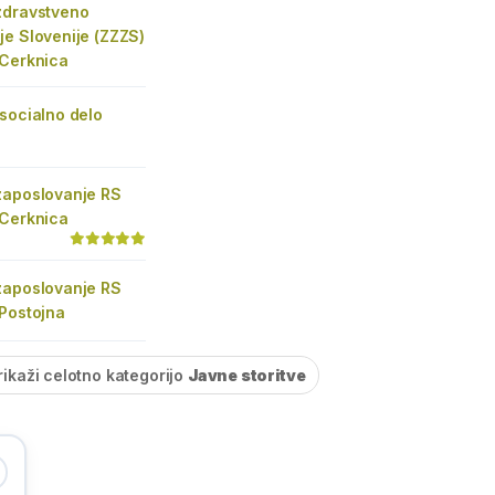
zdravstveno
e Slovenije (ZZZS)
 Cerknica
socialno delo
zaposlovanje RS
 Cerknica
zaposlovanje RS
 Postojna
rikaži celotno kategorijo
Javne storitve