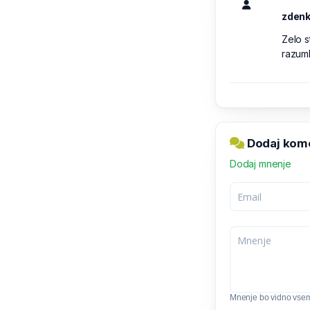
zden
Zelo s
razuml
Dodaj kome
Dodaj mnenje
Mnenje bo vidno vse