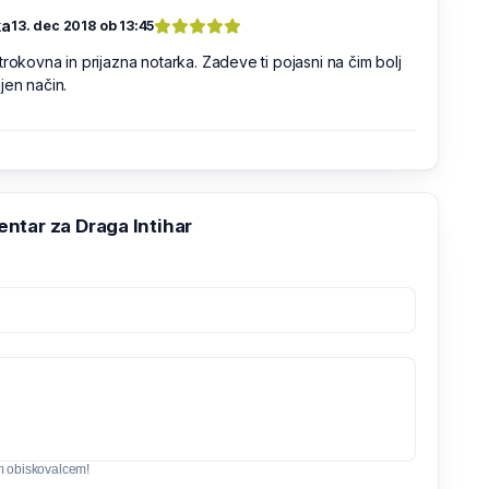
ka
13. dec 2018 ob 13:45
trokovna in prijazna notarka. Zadeve ti pojasni na čim bolj
jen način.
ntar za Draga Intihar
m obiskovalcem!