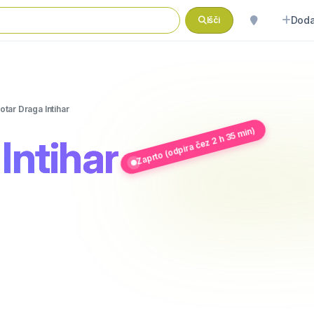
Doda
Išči
otar Draga Intihar
Zaprto (odpira čez 2 h 35 min)
Intihar