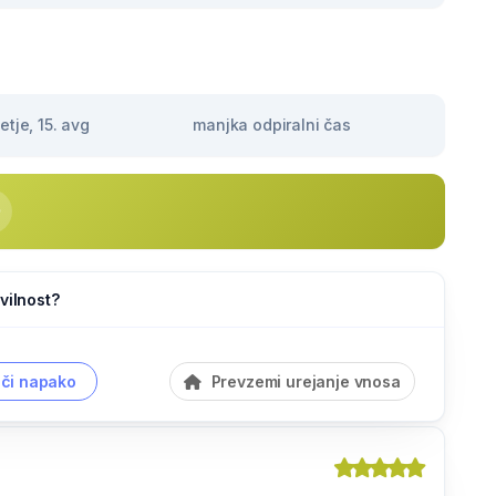
tje, 15. avg
manjka odpiralni čas
vilnost?
či napako
Prevzemi urejanje vnosa