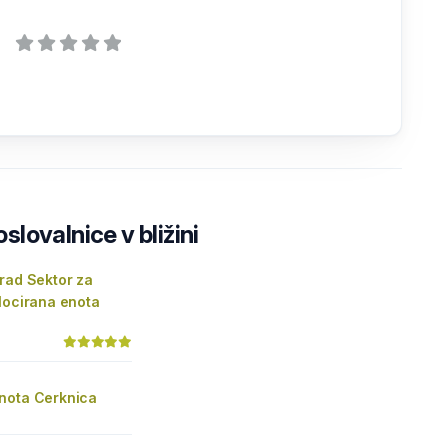
lovalnice v bližini
rad Sektor za
locirana enota
nota Cerknica