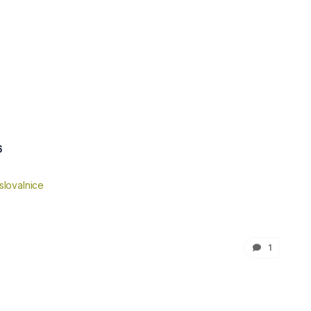
6
slovalnice
1