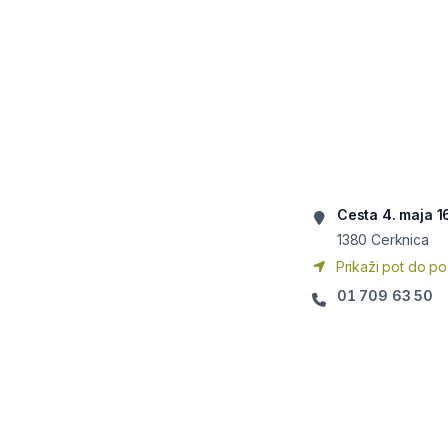
Cesta 4. maja 1
1380
Cerknica
Prikaži pot do po
01 709 63 50